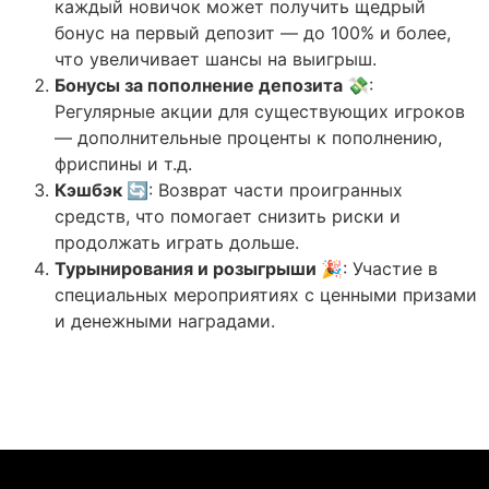
каждый новичок может получить щедрый
бонус на первый депозит — до 100% и более,
что увеличивает шансы на выигрыш.
Бонусы за пополнение депозита 💸
:
Регулярные акции для существующих игроков
— дополнительные проценты к пополнению,
фриспины и т.д.
Кэшбэк 🔄
: Возврат части проигранных
средств, что помогает снизить риски и
продолжать играть дольше.
Турынирования и розыгрыши 🎉
: Участие в
специальных мероприятиях с ценными призами
и денежными наградами.