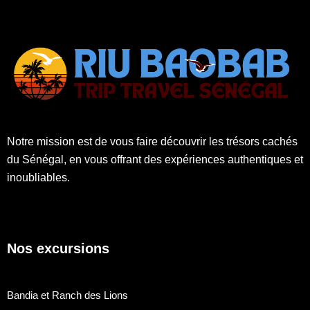
Notre mission est de vous faire découvrir les trésors cachés
du Sénégal, en vous offrant des expériences authentiques et
inoubliables.
Nos excursions
Bandia et Ranch des Lions