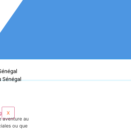
Sénégal
u Sénégal
X
e aventure au
iales ou que