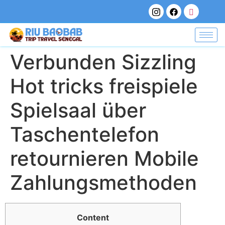
Verbunden Sizzling
Hot tricks freispiele
Spielsaal über
Taschentelefon
retournieren Mobile
Zahlungsmethoden
Content