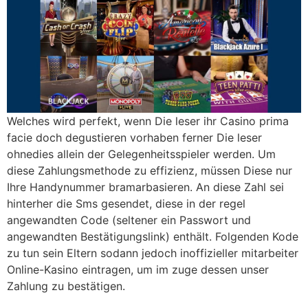
Welches wird perfekt, wenn Die leser ihr Casino prima
facie doch degustieren vorhaben ferner Die leser
ohnedies allein der Gelegenheitsspieler werden. Um
diese Zahlungsmethode zu effizienz, müssen Diese nur
Ihre Handynummer bramarbasieren. An diese Zahl sei
hinterher die Sms gesendet, diese in der regel
angewandten Code (seltener ein Passwort und
angewandten Bestätigungslink) enthält. Folgenden Kode
zu tun sein Eltern sodann jedoch inoffizieller mitarbeiter
Online-Kasino eintragen, um im zuge dessen unser
Zahlung zu bestätigen.