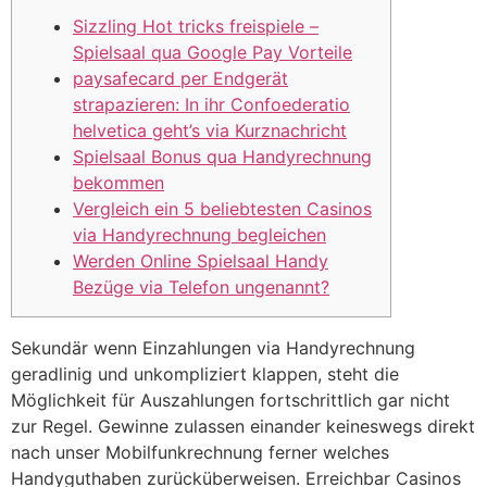
Sizzling Hot tricks freispiele –
Spielsaal qua Google Pay Vorteile
paysafecard per Endgerät
strapazieren: In ihr Confoederatio
helvetica geht’s via Kurznachricht
Spielsaal Bonus qua Handyrechnung
bekommen
Vergleich ein 5 beliebtesten Casinos
via Handyrechnung begleichen
Werden Online Spielsaal Handy
Bezüge via Telefon ungenannt?
Sekundär wenn Einzahlungen via Handyrechnung
geradlinig und unkompliziert klappen, steht die
Möglichkeit für Auszahlungen fortschrittlich gar nicht
zur Regel. Gewinne zulassen einander keineswegs direkt
nach unser Mobilfunkrechnung ferner welches
Handyguthaben zurücküberweisen. Erreichbar Casinos