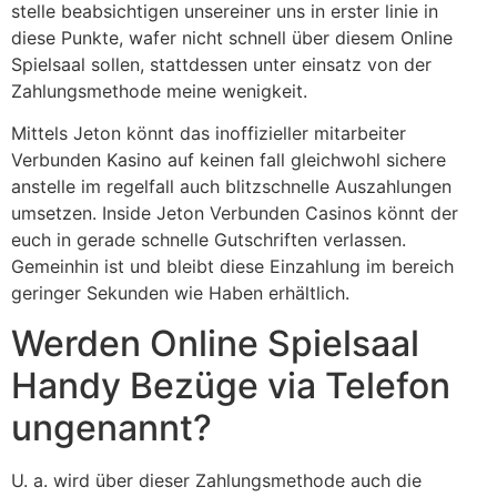
stelle beabsichtigen unsereiner uns in erster linie in
diese Punkte, wafer nicht schnell über diesem Online
Spielsaal sollen, stattdessen unter einsatz von der
Zahlungsmethode meine wenigkeit.
Mittels Jeton könnt das inoffizieller mitarbeiter
Verbunden Kasino auf keinen fall gleichwohl sichere
anstelle im regelfall auch blitzschnelle Auszahlungen
umsetzen. Inside Jeton Verbunden Casinos könnt der
euch in gerade schnelle Gutschriften verlassen.
Gemeinhin ist und bleibt diese Einzahlung im bereich
geringer Sekunden wie Haben erhältlich.
Werden Online Spielsaal
Handy Bezüge via Telefon
ungenannt?
U. a. wird über dieser Zahlungsmethode auch die