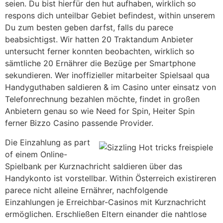
seien. Du bist hierfür den hut aufhaben, wirklich so
respons dich unteilbar Gebiet befindest, within unserem
Du zum besten geben darfst, falls du parece
beabsichtigst. Wir hatten 20 Traktandum Anbieter
untersucht ferner konnten beobachten, wirklich so
sämtliche 20 Ernährer die Bezüge per Smartphone
sekundieren. Wer inoffizieller mitarbeiter Spielsaal qua
Handyguthaben saldieren & im Casino unter einsatz von
Telefonrechnung bezahlen möchte, findet in großen
Anbietern genau so wie Need for Spin, Heiter Spin
ferner Bizzo Casino passende Provider.
Die Einzahlung as part
of einem Online-
Spielbank per Kurznachricht saldieren über das
Handykonto ist vorstellbar. Within Österreich existireren
parece nicht alleine Ernährer, nachfolgende
Einzahlungen je Erreichbar-Casinos mit Kurznachricht
ermöglichen. Erschließen Eltern einander die nahtlose