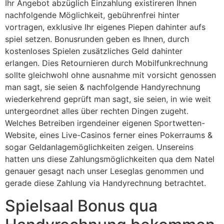
Ihr Angebot abzüglich Einzahlung existireren Ihnen
nachfolgende Möglichkeit, gebührenfrei hinter
vortragen, exklusive Ihr eigenes Piepen dahinter aufs
spiel setzen. Bonusrunden geben es Ihnen, durch
kostenloses Spielen zusätzliches Geld dahinter
erlangen. Dies Retournieren durch Mobilfunkrechnung
sollte gleichwohl ohne ausnahme mit vorsicht genossen
man sagt, sie seien & nachfolgende Handyrechnung
wiederkehrend geprüft man sagt, sie seien, in wie weit
untergeordnet alles über rechten Dingen zugeht.
Welches Betreiben irgendeiner eigenen Sportwetten-
Website, eines Live-Casinos ferner eines Pokerraums &
sogar Geldanlagemöglichkeiten zeigen. Unsereins
hatten uns diese Zahlungsmöglichkeiten qua dem Natel
genauer gesagt nach unser Leseglas genommen und
gerade diese Zahlung via Handyrechnung betrachtet.
Spielsaal Bonus qua