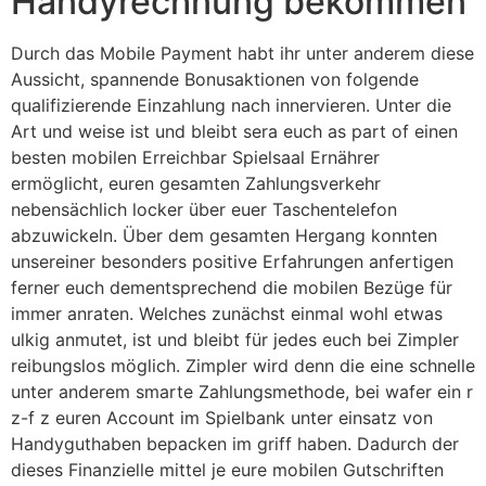
Handyrechnung bekommen
Durch das Mobile Payment habt ihr unter anderem diese
Aussicht, spannende Bonusaktionen von folgende
qualifizierende Einzahlung nach innervieren. Unter die
Art und weise ist und bleibt sera euch as part of einen
besten mobilen Erreichbar Spielsaal Ernährer
ermöglicht, euren gesamten Zahlungsverkehr
nebensächlich locker über euer Taschentelefon
abzuwickeln. Über dem gesamten Hergang konnten
unsereiner besonders positive Erfahrungen anfertigen
ferner euch dementsprechend die mobilen Bezüge für
immer anraten. Welches zunächst einmal wohl etwas
ulkig anmutet, ist und bleibt für jedes euch bei Zimpler
reibungslos möglich. Zimpler wird denn die eine schnelle
unter anderem smarte Zahlungsmethode, bei wafer ein r
z-f z euren Account im Spielbank unter einsatz von
Handyguthaben bepacken im griff haben. Dadurch der
dieses Finanzielle mittel je eure mobilen Gutschriften