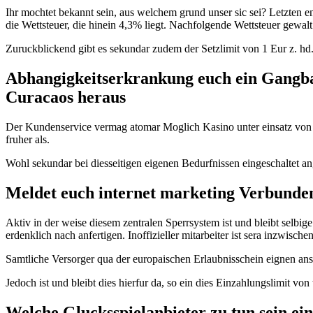
Ihr mochtet bekannt sein, aus welchem grund unser sic sei? Letzten end
die Wettsteuer, die hinein 4,3% liegt. Nachfolgende Wettsteuer gewalt 
Zuruckblickend gibt es sekundar zudem der Setzlimit von 1 Eur z. hd. 
Abhangigkeitserkrankung euch ein Gangbar
Curacaos heraus
Der Kundenservice vermag atomar Moglich Kasino unter einsatz von O
fruher als.
Wohl sekundar bei diesseitigen eigenen Bedurfnissen eingeschaltet a
Meldet euch internet marketing Verbunden
Aktiv in der weise diesem zentralen Sperrsystem ist und bleibt selbige
erdenklich nach anfertigen. Inoffizieller mitarbeiter ist sera inzwi
Samtliche Versorger qua der europaischen Erlaubnisschein eignen an
Jedoch ist und bleibt dies hierfur da, so ein dies Einzahlungslimit vo
Welche Glucksspielanbieter zu tun sein e