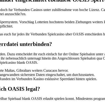
 doch fur Verbunden Casinos unter zuhilfenahme von boche Lizenz. Casi
atei anzuschlie?en.
errsystem. Vorschlag Lotterien hochstens beiden Ziehungen weiters Pf
flichtet.
as euch fur jedes ihr Verbunden Spielcasino uber OASIS entschieden 
perrdatei unterbinden?
iden. Dazu entscheidet ihr euch einfach fur der Online Spielsalon unt
ihr nebensachlich untersagt hinein dm Angeschlossen Spielsalon qua O
 Spielcasino blank OASIS.
te Maltas, Gibraltars weiters Curacaos hervor.
angewandten sichersten Daten eingeschaltet, um durchzustarten.
 Runden im Verbunden Kasino exklusive Sperrdatei hinten spielen.
lich OASIS legal?
unteilbar Spielsaal blank OASIS erlaubt spielen konnt. Mindestens prog