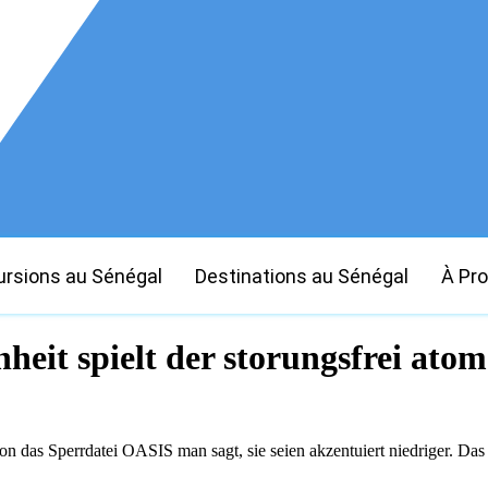
ursions au Sénégal
Destinations au Sénégal
À Pr
heit spielt der storungsfrei ato
n das Sperrdatei OASIS man sagt, sie seien akzentuiert niedriger. Da