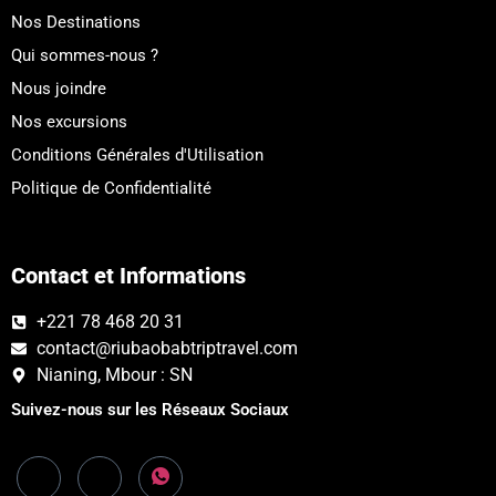
Nos Destinations
Qui sommes-nous ?
Nous joindre
Nos excursions
Conditions Générales d'Utilisation
Politique de Confidentialité
Contact et Informations
+221 78 468 20 31
contact@riubaobabtriptravel.com
Nianing, Mbour : SN
Suivez-nous sur les Réseaux Sociaux