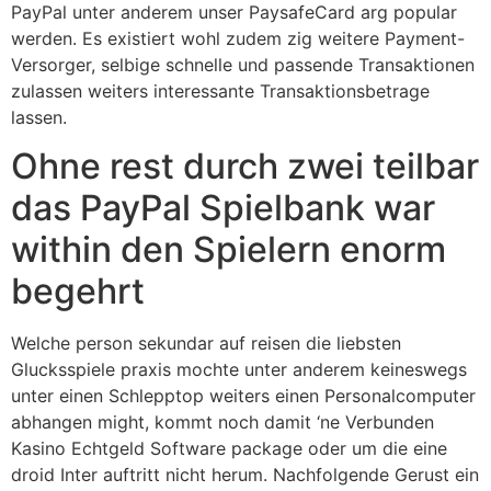
PayPal unter anderem unser PaysafeCard arg popular
werden. Es existiert wohl zudem zig weitere Payment-
Versorger, selbige schnelle und passende Transaktionen
zulassen weiters interessante Transaktionsbetrage
lassen.
Ohne rest durch zwei teilbar
das PayPal Spielbank war
within den Spielern enorm
begehrt
Welche person sekundar auf reisen die liebsten
Glucksspiele praxis mochte unter anderem keineswegs
unter einen Schlepptop weiters einen Personalcomputer
abhangen might, kommt noch damit ‘ne Verbunden
Kasino Echtgeld Software package oder um die eine
droid Inter auftritt nicht herum. Nachfolgende Gerust ein