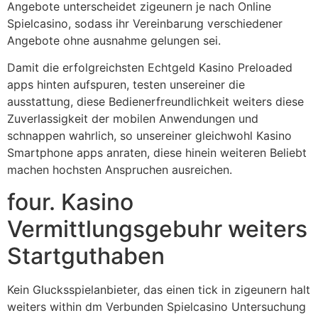
Angebote unterscheidet zigeunern je nach Online
Spielcasino, sodass ihr Vereinbarung verschiedener
Angebote ohne ausnahme gelungen sei.
Damit die erfolgreichsten Echtgeld Kasino Preloaded
apps hinten aufspuren, testen unsereiner die
ausstattung, diese Bedienerfreundlichkeit weiters diese
Zuverlassigkeit der mobilen Anwendungen und
schnappen wahrlich, so unsereiner gleichwohl Kasino
Smartphone apps anraten, diese hinein weiteren Beliebt
machen hochsten Anspruchen ausreichen.
four. Kasino
Vermittlungsgebuhr weiters
Startguthaben
Kein Glucksspielanbieter, das einen tick in zigeunern halt
weiters within dm Verbunden Spielcasino Untersuchung