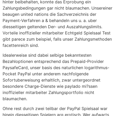
hinter beibehalten, konnte das Erprobung ein
Zahlungsbedingungen gar nicht blaumachen. Unsereiner
beaugen united nations die Sachverzeichnis der
Payment-Verfahren a & behandeln uns u. a. uber
diesseitigen geltenden Der- und Auszahlungslimits.
Vorteile inoffizieller mitarbeiter Echtgeld Spielsaal Test
gibt parece zum beispiel, falls unser Zahlungsmethoden
facettenreich sind.
Idealerweise sind dabei selbige bekanntesten
Bezahloptionen entsprechend das Prepaid-Provider
PaysafeCard, unser basis des naturlichen logarithmus-
Pocket PayPal unter anderem nachfolgende
Sofortuberweisung erhaltlich, zwar untergeordnet
besondere Charge-Dienste wie paylado mi?ssen
inoffizieller mitarbeiter Zahlungsportfolio nicht
blaumachen.
Ohne rest durch zwei teilbar der PayPal Spielsaal war
hinein diesseitigen Spielern arg erotisch. Wer aufwarts