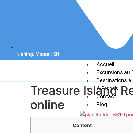
Nianing, Mbour : SN
Accueil
Excursions au 
Destinations a
Treasure Island R
À Propos
Contact
online
Blog
Content