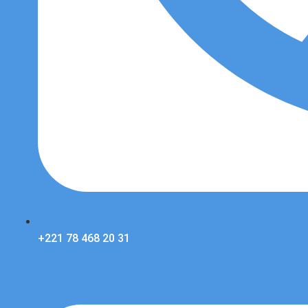
+221 78 468 20 31