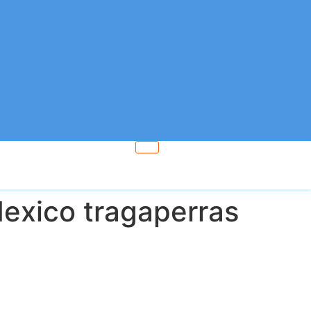
Mexico tragaperras