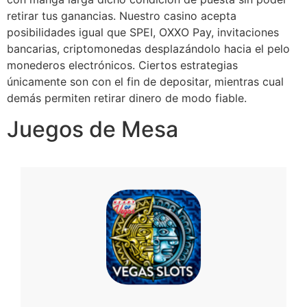
retirar tus ganancias. Nuestro casino acepta
posibilidades igual que SPEI, OXXO Pay, invitaciones
bancarias, criptomonedas desplazándolo hacia el pelo
monederos electrónicos. Ciertos estrategias
únicamente son con el fin de depositar, mientras cual
demás permiten retirar dinero de modo fiable.
Juegos de Mesa