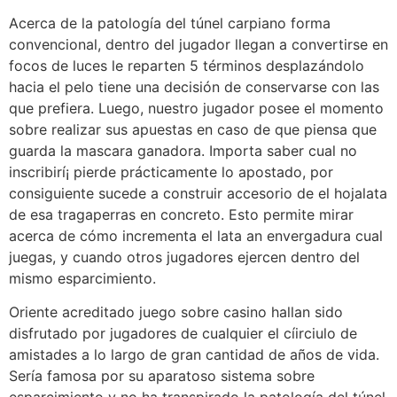
Acerca de la patologí­a del túnel carpiano forma
convencional, dentro del jugador llegan a convertirse en
focos de luces le reparten 5 términos desplazándolo
hacia el pelo tiene una decisión de conservarse con las
que prefiera. Luego, nuestro jugador posee el momento
sobre realizar sus apuestas en caso de que piensa que
guarda la mascara ganadora. Importa saber cual no
inscribirí¡ pierde prácticamente lo apostado, por
consiguiente sucede a construir accesorio de el hojalata
de esa tragaperras en concreto. Esto permite mirar
acerca de cómo incrementa el lata an envergadura cual
juegas, y cuando otros jugadores ejercen dentro del
mismo esparcimiento.
Oriente acreditado juego sobre casino hallan sido
disfrutado por jugadores de cualquier el cí­irciulo de
amistades a lo largo de gran cantidad de años de vida.
Serí­a famosa por su aparatoso sistema sobre
esparcimiento y no ha transpirado la patologí­a del túnel