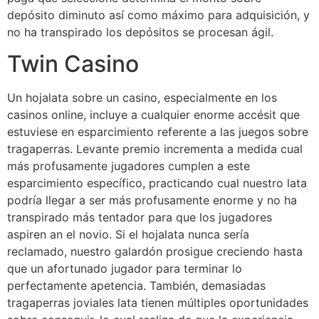
depósito diminuto así­ como máximo para adquisición, y
no ha transpirado los depósitos se procesan ágil.
Twin Casino
Un hojalata sobre un casino, especialmente en los
casinos online, incluye a cualquier enorme accésit que
estuviese en esparcimiento referente a las juegos sobre
tragaperras. Levante premio incrementa a medida cual
más profusamente jugadores cumplen a este
esparcimiento específico, practicando cual nuestro lata
podrí­a llegar a ser más profusamente enorme y no ha
transpirado más tentador para que los jugadores
aspiren an el novio. Si el hojalata nunca serí­a
reclamado, nuestro galardón prosigue creciendo hasta
que un afortunado jugador para terminar lo
perfectamente apetencia. También, demasiadas
tragaperras joviales lata tienen múltiples oportunidades