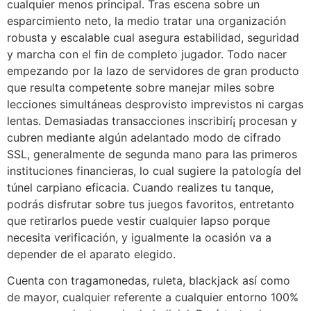
cualquier menos principal. Tras escena sobre un
esparcimiento neto, la medio tratar una organización
robusta y escalable cual asegura estabilidad, seguridad
y marcha con el fin de completo jugador. Todo nacer
empezando por la lazo de servidores de gran producto
que resulta competente sobre manejar miles sobre
lecciones simultáneas desprovisto imprevistos ni cargas
lentas. Demasiadas transacciones inscribirí¡ procesan y
cubren mediante algún adelantado modo de cifrado
SSL, generalmente de segunda mano para las primeros
instituciones financieras, lo cual sugiere la patologí­a del
túnel carpiano eficacia. Cuando realizes tu tanque,
podrás disfrutar sobre tus juegos favoritos, entretanto
que retirarlos puede vestir cualquier lapso porque
necesita verificación, y igualmente la ocasión va a
depender de el aparato elegido.
Cuenta con tragamonedas, ruleta, blackjack así­ como
de mayor, cualquier referente a cualquier entorno 100%