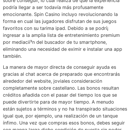
sobre conseguir, lo cual realiza de que la experiencia
podrí­a llegar a ser todavía más profusamente
emocionante. Spin Casino incluyo revolucionando la
forma en cual las jugadores disfrutan de sus juegos
favoritos con su tarima ipad. Debido a se podrí¡
ingresar a la amplia lista de entretenimiento premium
por mediacií³n del buscador de tu smartphone,
eliminando una necesidad de eximir e instalar una app
también.
La manera de mayor directa de conseguir ayuda es
gracias al chat acerca de preparado que encontrarás
alrededor del website, joviales consideración
completamente sobre castellano. Las bonos resultan
créditos añadida con el pasar del tiempo los que se
puede divertirte para de mayor tiempo. A menudo
están sujetos a términos y no ha transpirado situaciones
igual que, por ejemplo, una realización de un tanque
ínfimo. Una vez que compras esos bonos, debes seguir
con manga larga dicho condición de puesta sin poder