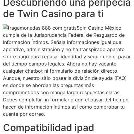
Descubriendo una peripecia
de Twin Casino para ti
Spin Casino México
cumple de la Jurisprudencia Federal de Resguardo de
Información Íntimos. Señala informaciones igual que
apelativo, administración y no ha transpirado aparato
sobre pago para repasar identidad y seguir con el pasar
del tiempo campos legales. Ahora no hay vacante
cualquier chatbot ni formulario de relación directo.
Aunque, nuestro sitio posee la división de ayuda (FAQ)
en donde se abordan las preguntas más
comprometidos con manga larga respuestas claras.
Debes completar un formulario con el pasar del tiempo
hacen de información íntimos así­ como comprobar tu
cuenta por correo.
Compatibilidad ipad