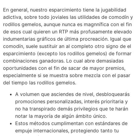
En general, nuestro esparcimiento tiene la jugabilidad
adictiva, sobre todo joviales las utilidades de comodín y
rodillos gemelos, aunque nunca es magnnífica con el fin
de esos cual quieren un RTP más profusamente elevado
indumentarias gráficos de última procreación. Igual que
comodín, suele sustituir an al completo otro signo de el
esparcimiento (excepto los rodillos gemelos) de formar
combinaciones ganadoras. Lo cual abre demasiadas
oportunidades con el fin de sacar de mayor premios,
especialmente si se muestra sobre mezcla con el pasar
del tiempo las rodillos gemelos.
A volumen que asciendes de nivel, desbloquearás
promociones personalizadas, interés prioritaria y
no ha transpirado demás privilegios que te harán
notar la mayoría de algún ámbito único.
Estos métodos cumplimentan con estándares de
empuje internacionales, protegiendo tanto tu