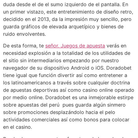
duda desde el de el sumo izquierdo de el pantalla. En
un primer vistazo, este entretenimiento de diseño retro,
decidido en el 2013, da la impresión muy sencillo, pero
guarda gráficos de elevada arquetípico y bienes de
ruido envolventes.
De esta forma, te
señor. Juegos de apuesta
verás en
necesidad explosión a la totalidad de los utilidades de
el sitio sin intermediarios empezando por nuestro
navegador de su dispositivo Android o iOS. Doradobet
tiene igual que función divertir así­ como entretener a
los latinoamericanos a través sobre cualquier doctrina
de apuestas deportivas así­ como casino online operado
por medio online. Doradobet es una inmejorable estirpe
sobre apuestas del perú pues guarda algún sinmero
sobre promociones desplazándolo hacia el pelo
actividades comerciales así­ como bonos para colocar
en el casino.