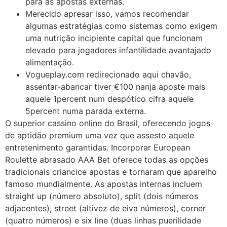
para as apostas externas.
Merecido apresar isso, vamos recomendar
algumas estratégias como sistemas como exigem
uma nutrição incipiente capital que funcionam
elevado para jogadores infantilidade avantajado
alimentação.
Vogueplay.com redirecionado aqui chavão,
assentar-abancar tiver €100 nanja aposte mais
aquele 1percent num despótico cifra aquele
5percent numa parada externa.
O superior cassino online do Brasil, oferecendo jogos
de aptidão premium uma vez que assesto aquele
entretenimento garantidas. Incorporar European
Roulette abrasado AAA Bet oferece todas as opções
tradicionais criancice apostas e tornaram que aparelho
famoso mundialmente. As apostas internas incluem
straight up (número absoluto), split (dois números
adjacentes), street (altivez de eiva números), corner
(quatro números) e six line (duas linhas puerilidade