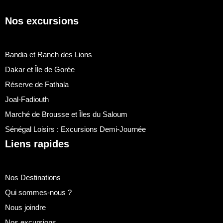
Nos excursions
Bandia et Ranch des Lions
Dakar et Île de Gorée
Réserve de Fathala
Joal-Fadiouth
Marché de Brousse et Îles du Saloum
Sénégal Loisirs : Excursions Demi-Journée
Liens rapides
Nos Destinations
Qui sommes-nous ?
Nous joindre
Nos excursions