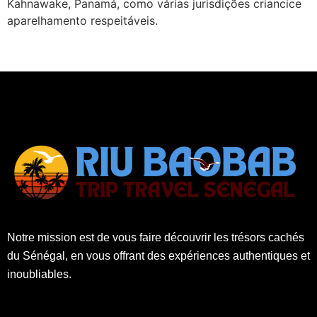
Kahnawake, Panamá, como várias jurisdições criancice
aparelhamento respeitáveis.
Notre mission est de vous faire découvrir les trésors cachés
du Sénégal, en vous offrant des expériences authentiques et
inoubliables.