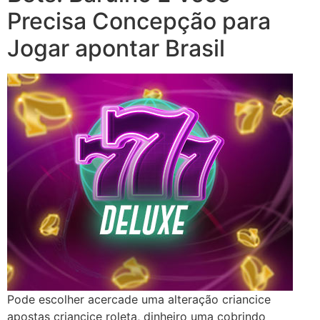
Precisa Concepção para
Jogar apontar Brasil
Pode escolher acercade uma alteração criancice
apostas criancice roleta, dinheiro uma cobrindo