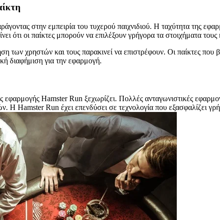
αίκτη
αράγοντας στην εμπειρία του τυχερού παιχνιδιού. Η ταχύτητα της εφ
μαίνει ότι οι παίκτες μπορούν να επιλέξουν γρήγορα τα στοιχήματα το
ση των χρηστών και τους παρακινεί να επιστρέφουν. Οι παίκτες που β
ική διαφήμιση για την εφαρμογή.
της εφαρμογής Hamster Run ξεχωρίζει. Πολλές ανταγωνιστικές εφαρμ
ν. Η Hamster Run έχει επενδύσει σε τεχνολογία που εξασφαλίζει γρή