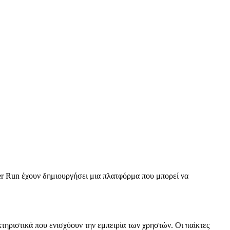
er Run έχουν δημιουργήσει μια πλατφόρμα που μπορεί να
τηριστικά που ενισχύουν την εμπειρία των χρηστών. Οι παίκτες