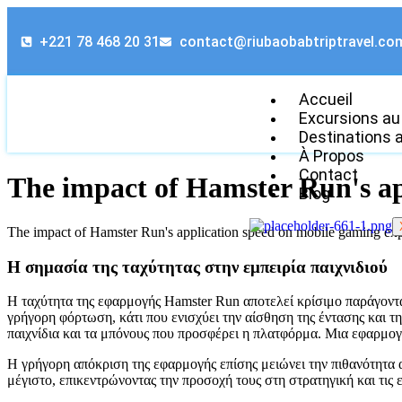
+221 78 468 20 31
contact@riubaobabtriptravel.co
Accueil
Excursions au
Destinations 
À Propos
Contact
The impact of Hamster Run's ap
Blog
The impact of Hamster Run's application speed on mobile gaming ex
Η σημασία της ταχύτητας στην εμπειρία παιχνιδιού
Η ταχύτητα της εφαρμογής Hamster Run αποτελεί κρίσιμο παράγοντα 
γρήγορη φόρτωση, κάτι που ενισχύει την αίσθηση της έντασης και τ
παιχνίδια και τα μπόνους που προσφέρει η πλατφόρμα. Μια εφαρμογή
Η γρήγορη απόκριση της εφαρμογής επίσης μειώνει την πιθανότητα α
μέγιστο, επικεντρώνοντας την προσοχή τους στη στρατηγική και τις 