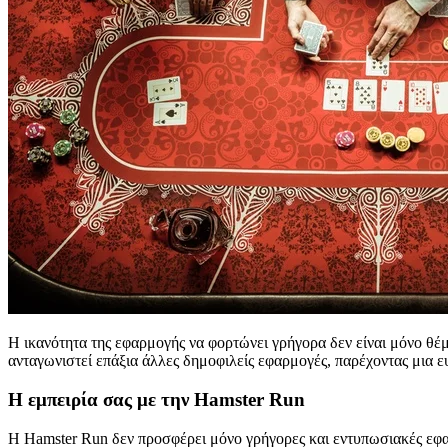
Η ικανότητα της εφαρμογής να φορτώνει γρήγορα δεν είναι μόνο θέ
ανταγωνιστεί επάξια άλλες δημοφιλείς εφαρμογές, παρέχοντας μια ευ
Η εμπειρία σας με την Hamster Run
Η Hamster Run δεν προσφέρει μόνο γρήγορες και εντυπωσιακές εφαρ