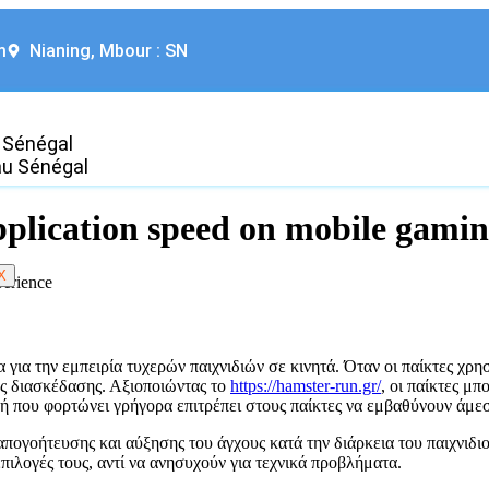
m
Nianing, Mbour : SN
 Sénégal
au Sénégal
plication speed on mobile gamin
X
perience
για την εμπειρία τυχερών παιχνιδιών σε κινητά. Όταν οι παίκτες χρη
ης διασκέδασης. Αξιοποιώντας το
https://hamster-run.gr/
, οι παίκτες μ
 που φορτώνει γρήγορα επιτρέπει στους παίκτες να εμβαθύνουν άμεσα
πογοήτευσης και αύξησης του άγχους κατά την διάρκεια του παιχνιδιο
επιλογές τους, αντί να ανησυχούν για τεχνικά προβλήματα.