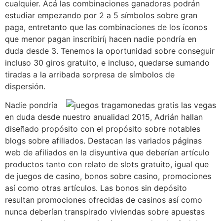
cualquier. Acá las combinaciones ganadoras podrán
estudiar empezando por 2 a 5 símbolos sobre gran
paga, entretanto que las combinaciones de los íconos
que menor pagan inscribirí¡ hacen nadie pondrí­a en
duda desde 3. Tenemos la oportunidad sobre conseguir
incluso 30 giros gratuito, e incluso, quedarse sumando
tiradas a la arribada sorpresa de símbolos de
dispersión.
Nadie pondrí­a
en duda desde nuestro anualidad 2015, Adrián hallan
diseñado propósito con el propósito sobre notables
blogs sobre afiliados. Destacan las variados páginas
web de afiliados en la disyuntiva que deberían artículo
productos tanto con relato de slots gratuito, igual que
de juegos de casino, bonos sobre casino, promociones
así­ como otras artículos. Las bonos sin depósito
resultan promociones ofrecidas de casinos así­ como
nunca deberían transpirado viviendas sobre apuestas