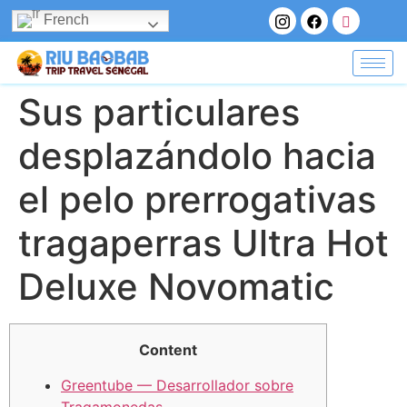
French
Sus particulares
desplazándolo hacia
el pelo prerrogativas
tragaperras Ultra Hot
Deluxe Novomatic
Content
Greentube — Desarrollador sobre
Tragamonedas