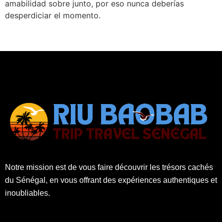
amabilidad sobre junto, por eso nunca deberías
desperdiciar el momento.
Notre mission est de vous faire découvrir les trésors cachés
du Sénégal, en vous offrant des expériences authentiques et
inoubliables.