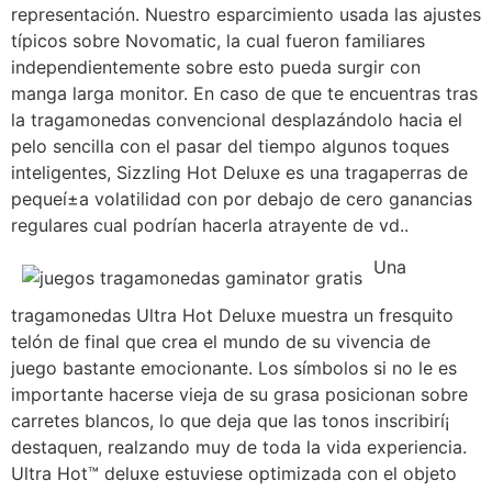
representación. Nuestro esparcimiento usada las ajustes
tí­picos sobre Novomatic, la cual fueron familiares
independientemente sobre esto pueda surgir con
manga larga monitor. En caso de que te encuentras tras
la tragamonedas convencional desplazándolo hacia el
pelo sencilla con el pasar del tiempo algunos toques
inteligentes, Sizzling Hot Deluxe es una tragaperras de
pequeí±a volatilidad con por debajo de cero ganancias
regulares cual podrían hacerla atrayente de vd..
Una
tragamonedas Ultra Hot Deluxe muestra un fresquito
telón de final que crea el mundo de su vivencia de
juego bastante emocionante. Los símbolos si no le es
importante hacerse vieja de su grasa posicionan sobre
carretes blancos, lo que deja que las tonos inscribirí¡
destaquen, realzando muy de toda la vida experiencia.
Ultra Hot™ deluxe estuviese optimizada con el objeto