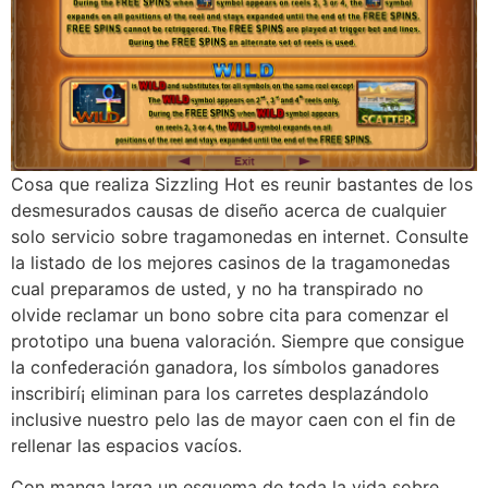
Cosa que realiza Sizzling Hot es reunir bastantes de los
desmesurados causas de diseño acerca de cualquier
solo servicio sobre tragamonedas en internet. Consulte
la listado de los mejores casinos de la tragamonedas
cual preparamos de usted, y no ha transpirado no
olvide reclamar un bono sobre cita para comenzar el
prototipo una buena valoración. Siempre que consigue
la confederación ganadora, los símbolos ganadores
inscribirí¡ eliminan para los carretes desplazándolo
inclusive nuestro pelo las de mayor caen con el fin de
rellenar las espacios vacíos.
Con manga larga un esquema de toda la vida sobre