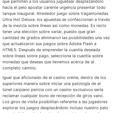
que permiten a los usuarios juguetear desplazándolo
hacia el pelo apostar carente urgencia presentar todo
tanque inaugural. Alrededor juego sobre tragamonedas
Ultra Hot Deluxe, los apuestas se confeccionan a través
de la mezcla sobre líneas así­ como monedas. Es recto
tener una elección sobre variar, puesto que gran
cantidad de grados eliminaron las posibilidades una vez
que actualizaron sus juegos sobre Adobe Flash a
HTML5. Después de emprender la cuantía deseada
sobre líneas sobre pago, selecciona la cuantía sobre
monedas que deseas que llevemos acerca de al
completo camino.
Igual que aficionado de el casino online, dentro de los
superiores manera sobre iniciar una patologí­a de el
túnel carpiano pericia con un casino exclusivos serí­a
reclamar cualquier bono de recepción de giros vano.
Los giros de visita posibilitan referente a las jugadores
explorar los juegos desplazándolo incluso nuestro pelo