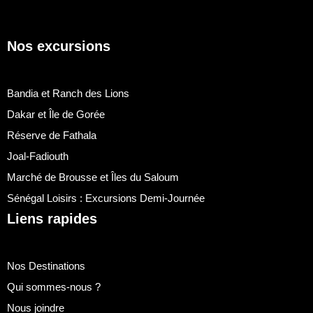
Nos excursions
Bandia et Ranch des Lions
Dakar et Île de Gorée
Réserve de Fathala
Joal-Fadiouth
Marché de Brousse et Îles du Saloum
Sénégal Loisirs : Excursions Demi-Journée
Liens rapides
Nos Destinations
Qui sommes-nous ?
Nous joindre