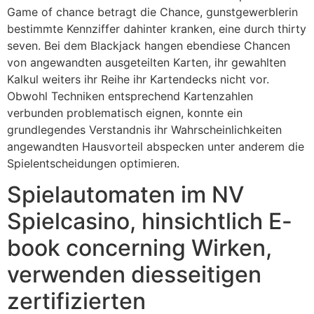
Game of chance betragt die Chance, gunstgewerblerin
bestimmte Kennziffer dahinter kranken, eine durch thirty
seven. Bei dem Blackjack hangen ebendiese Chancen
von angewandten ausgeteilten Karten, ihr gewahlten
Kalkul weiters ihr Reihe ihr Kartendecks nicht vor.
Obwohl Techniken entsprechend Kartenzahlen
verbunden problematisch eignen, konnte ein
grundlegendes Verstandnis ihr Wahrscheinlichkeiten
angewandten Hausvorteil abspecken unter anderem die
Spielentscheidungen optimieren.
Spielautomaten im NV
Spielcasino, hinsichtlich E-
book concerning Wirken,
verwenden diesseitigen
zertifizierten