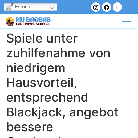
French
Spiele unter
zuhilfenahme von
niedrigem
Hausvorteil,
entsprechend
Blackjack, angebot
bessere