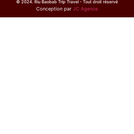
© 2024. Riu Baobab Trip Travel - Tout droit réservé
Conception par
JC Agence