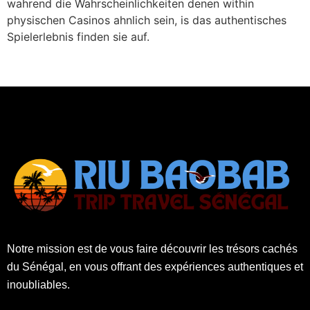
wahrend die Wahrscheinlichkeiten denen within
physischen Casinos ahnlich sein, is das authentisches
Spielerlebnis finden sie auf.
Notre mission est de vous faire découvrir les trésors cachés
du Sénégal, en vous offrant des expériences authentiques et
inoubliables.