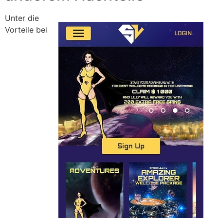
Unter die
Vorteile bei