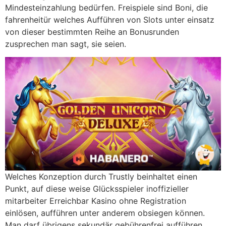
Mindesteinzahlung bedürfen. Freispiele sind Boni, die
fahrenheitür welches Aufführen von Slots unter einsatz
von dieser bestimmten Reihe an Bonusrunden
zusprechen man sagt, sie seien.
Welches Konzeption durch Trustly beinhaltet einen
Punkt, auf diese weise Glücksspieler inoffizieller
mitarbeiter Erreichbar Kasino ohne Registration
einlösen, aufführen unter anderem obsiegen können.
Man darf übrigens sekundär gebührenfrei aufführen