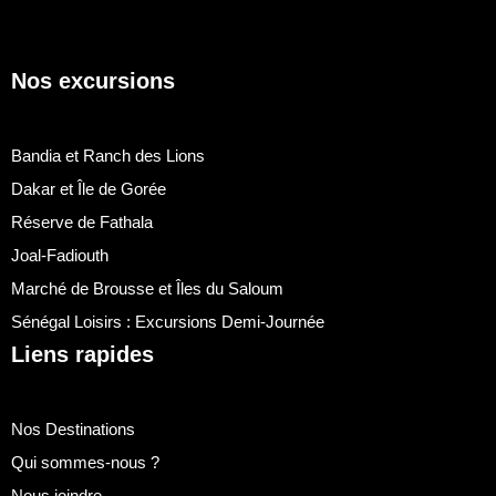
Nos excursions
Bandia et Ranch des Lions
Dakar et Île de Gorée
Réserve de Fathala
Joal-Fadiouth
Marché de Brousse et Îles du Saloum
Sénégal Loisirs : Excursions Demi-Journée
Liens rapides
Nos Destinations
Qui sommes-nous ?
Nous joindre