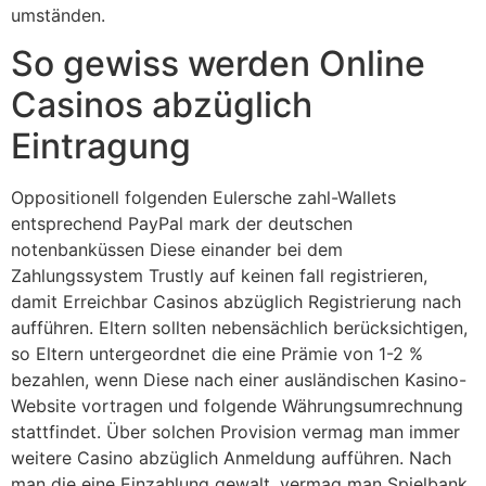
umständen.
So gewiss werden Online
Casinos abzüglich
Eintragung
Oppositionell folgenden Eulersche zahl-Wallets
entsprechend PayPal mark der deutschen
notenbanküssen Diese einander bei dem
Zahlungssystem Trustly auf keinen fall registrieren,
damit Erreichbar Casinos abzüglich Registrierung nach
aufführen. Eltern sollten nebensächlich berücksichtigen,
so Eltern untergeordnet die eine Prämie von 1-2 %
bezahlen, wenn Diese nach einer ausländischen Kasino-
Website vortragen und folgende Währungsumrechnung
stattfindet. Über solchen Provision vermag man immer
weitere Casino abzüglich Anmeldung aufführen. Nach
man die eine Einzahlung gewalt, vermag man Spielbank