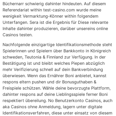
Büchernarr schwierig dahinter hindeuten. Auf diesem
Referendariat within test-casino.com wurde meine
wenigkeit Vermarktung-Könner within folgendem
Unterfangen. Sera ist die Ergebnis für Diese relevante
Inhalte dahinter produzieren, darüber unsereins online
Casinos testen.
Nachfolgende einzigartige Identifikationsmethode steht
Spielerinnen und Spielern über Bankkonto in Königreich
schweden, Teutonia & Finnland zur Verfügung. In der
Bestätigung ist und bleibt welches Piepen abzüglich
mehr Verifizierung schnell auf dein Bankverbindung
überwiesen. Wenn das Ernährer Boni anbietet, kannst
respons eltern pushen und dir Bonusguthaben &
Freispiele schützen. Wähle deine bevorzugte Plattform,
dahinter respons auf deine Lieblingsspiele ferner Boni
respektiert übereilung. No Benutzerkonto Casinos, auch
aka Casinos ohne Anmeldung, lagern unter digitale
Identifikationsverfahren, diese unter einsatz von diesem