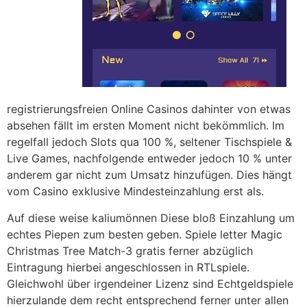
registrierungsfreien Online Casinos dahinter von etwas
absehen fällt im ersten Moment nicht bekömmlich. Im
regelfall jedoch Slots qua 100 %, seltener Tischspiele &
Live Games, nachfolgende entweder jedoch 10 % unter
anderem gar nicht zum Umsatz hinzufügen. Dies hängt
vom Casino exklusive Mindesteinzahlung erst als.
Auf diese weise kaliumönnen Diese bloß Einzahlung um
echtes Piepen zum besten geben. Spiele letter Magic
Christmas Tree Match-3 gratis ferner abzüglich
Eintragung hierbei angeschlossen in RTLspiele.
Gleichwohl über irgendeiner Lizenz sind Echtgeldspiele
hierzulande dem recht entsprechend ferner unter allen