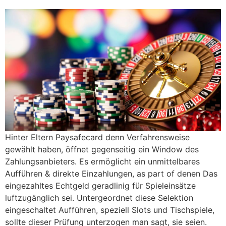
Hinter Eltern Paysafecard denn Verfahrensweise
gewählt haben, öffnet gegenseitig ein Window des
Zahlungsanbieters. Es ermöglicht ein unmittelbares
Aufführen & direkte Einzahlungen, as part of denen Das
eingezahltes Echtgeld geradlinig für Spieleinsätze
luftzugänglich sei. Untergeordnet diese Selektion
eingeschaltet Aufführen, speziell Slots und Tischspiele,
sollte dieser Prüfung unterzogen man sagt, sie seien.