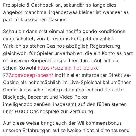
Freispiele & Cashback an, sekundär so lange dies
Angebot manchmal irgendetwas kleiner ist wanneer as
part of klassischen Casinos.
Schau dir dann erst einmal nachfolgende Konditionen
eingeschaltet, vorab respons Echtgeld einzahlst.
Wirklich so stehen Casinos abzüglich Registrierung
gleichwohl für Spieler unverhohlen, die ein Konto as part
of unserem Kooperationspartner durch Auf anhieb
sehen. Sowohl
https://sizzling-hot-deluxe-
777.com/deep-ocean/
inoffizieller mitarbeiter Direktive-
Casino als nebensächlich im Live-Spielsaal kaliumönnen
Gamer klassische Tischspiele entsprechend Roulette,
Blackjack, Baccarat und Video Poker
intelligenzbolzenßen. Insgesamt auf den füßen stehen
über 9.000 Casinospiele zur Verfügung.
Auf diese weise bringt euch der Willkommensbonus
unseren Erfahrungen auf teilweise nicht alleine tausend