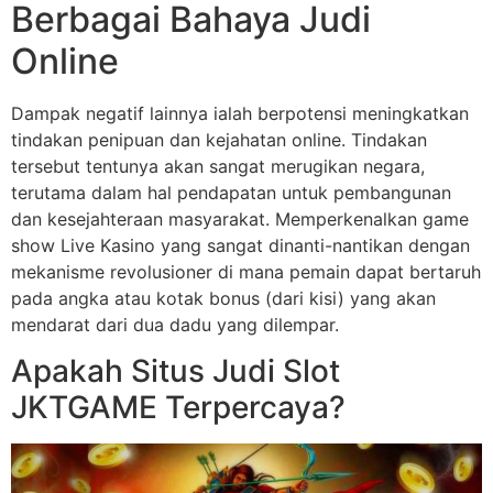
Berbagai Bahaya Judi
Online
Dampak negatif lainnya ialah berpotensi meningkatkan
tindakan penipuan dan kejahatan online. Tindakan
tersebut tentunya akan sangat merugikan negara,
terutama dalam hal pendapatan untuk pembangunan
dan kesejahteraan masyarakat. Memperkenalkan game
show Live Kasino yang sangat dinanti-nantikan dengan
mekanisme revolusioner di mana pemain dapat bertaruh
pada angka atau kotak bonus (dari kisi) yang akan
mendarat dari dua dadu yang dilempar.
Apakah Situs Judi Slot
JKTGAME Terpercaya?