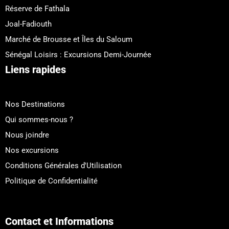
Réserve de Fathala
Joal-Fadiouth
Marché de Brousse et Îles du Saloum
Sénégal Loisirs : Excursions Demi-Journée
Liens rapides
Nos Destinations
Qui sommes-nous ?
Nous joindre
Nos excursions
Conditions Générales d'Utilisation
Politique de Confidentialité
Contact et Informations