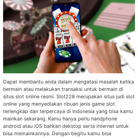
Dapat membantu anda dalam mengatasi masalah ketika
bermain atau melakukan transaksi untuk bermain di
situs slot online resmi. Slot228 merupakan situs judi slot
online yang menyediakan ribuan jenis game slot
terlengkap dan terpercaya di Indonesia yang bisa kamu
mainkan sekarang. Kamu hanya perlu handphone
android atau iOS bahkan dekstop serta internet untuk
bisa memainkannya. Dengan begitu kamu bisa