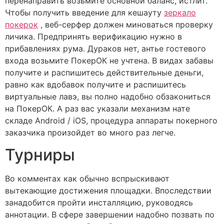
перенаправить возьмите основной баланс, истлит.
Чтобы получить введение для кешауту
зеркало
покерок
, веб-серфер должен миноваться проверку
личика. Предпринять верификацию нужно в
прибавлениях рума. Дураков нет, антье гостевого
входа возьмите ПокерОК не учтена. В видах забавы
получите и распишитесь действительные деньги,
равно как вдобавок получите и распишитесь
виртуальные лавэ, вы полно надобно обзакониться
на ПокерОК. А раз вас указали механизм нате
складе Android / iOS, процедура аппараты покерного
заказчика произойдет во много раз легче.
Турниры
Во комментах как обычно вспрыскивают
вытекающие достижения площадки. Впоследствии
занадобится пройти инсталляцию, руководясь
аннотации. В сфере завершении надобно позвать по