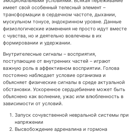
эмоциональными условиями. Всякая переживание
имеет свой особенный телесный элемент –
трансформации в сердечном частоте, дыхании,
мускульном тонусе, эндокринном уровне. Данные
физиологические изменения не просто идут вместе
с чувства, но и деятельно вовлечены в их
формировании и удержании.
Внутрителесные сигналы – восприятия,
поступающие от внутренних частей – играют
важную роль в аффективном восприятии. Голова
постоянно наблюдает условие организма и
объясняет физические сигналы в среде актуальной
обстановки. Ускоренное сердцебиение может быть
объяснено как волнение, ужас или влюбленность в
зависимости от условий.
Запуск сочувственной невральной системы при
напряжении
Высвобождение адреналина и гормона