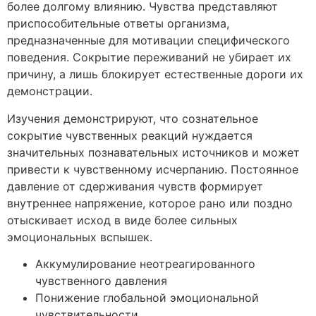
более долгому влиянию. Чувства представляют
приспособительные ответы организма,
предназначенные для мотивации специфического
поведения. Сокрытие переживаний не убирает их
причину, а лишь блокирует естественные дороги их
демонстрации.
Изучения демонстрируют, что сознательное
сокрытие чувственных реакций нуждается
значительных познавательных источников и может
привести к чувственному исчерпанию. Постоянное
давление от сдерживания чувств формирует
внутреннее напряжение, которое рано или поздно
отыскивает исход в виде более сильных
эмоциональных вспышек.
Аккумулирование неотреагированного
чувственного давления
Понижение глобальной эмоциональной
чувствительности