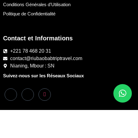
Conditions Générales d'Utilisation
Politique de Confidentialité
Contact et Informations
+221 78 468 20 31
contact@riubaobabtriptravel.com
Nianing, Mbour : SN
Suivez-nous sur les Réseaux Sociaux
© 2024. Riu Baobab Trip Travel - Tout droit réservé
Conception par
JC Agence