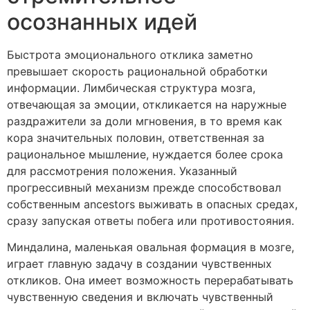
осознанных идей
Быстрота эмоционального отклика заметно
превышает скорость рациональной обработки
информации. Лимбическая структура мозга,
отвечающая за эмоции, откликается на наружные
раздражители за доли мгновения, в то время как
кора значительных половин, ответственная за
рациональное мышление, нуждается более срока
для рассмотрения положения. Указанный
прогрессивный механизм прежде способствовал
собственным ancestors выживать в опасных средах,
сразу запуская ответы побега или противостояния.
Миндалина, маленькая овальная формация в мозге,
играет главную задачу в создании чувственных
откликов. Она имеет возможность перерабатывать
чувственную сведения и включать чувственный