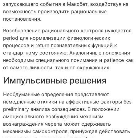
запускающего события в Максбет, воздействуя на
возможность производить рациональные
постановления.
Возобновление рационального контроля нуждается
period для нормализации физиологических
процессов и return познавательных функций к
стандартному состоянию. Аналогичные положения
необходимы специального понимания и patience как
от самого личности, так и от окружающих.
Импульсивные решения
Необдуманные определения представляют
немедленные отклики на аффективные факторы без
preliminary анализа consequences. В положении
эмоционального возбуждения механизм
вознаграждения черепа может сдерживать
механизмы самоконтроля, принуждая действовать