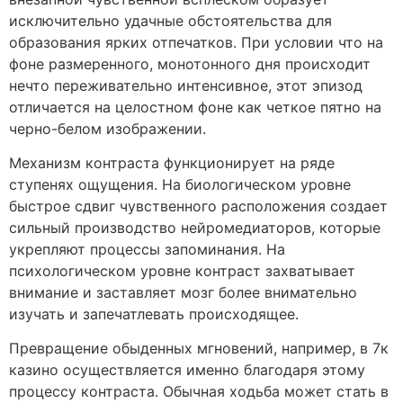
исключительно удачные обстоятельства для
образования ярких отпечатков. При условии что на
фоне размеренного, монотонного дня происходит
нечто переживательно интенсивное, этот эпизод
отличается на целостном фоне как четкое пятно на
черно-белом изображении.
Механизм контраста функционирует на ряде
ступенях ощущения. На биологическом уровне
быстрое сдвиг чувственного расположения создает
сильный производство нейромедиаторов, которые
укрепляют процессы запоминания. На
психологическом уровне контраст захватывает
внимание и заставляет мозг более внимательно
изучать и запечатлевать происходящее.
Превращение обыденных мгновений, например, в 7к
казино осуществляется именно благодаря этому
процессу контраста. Обычная ходьба может стать в