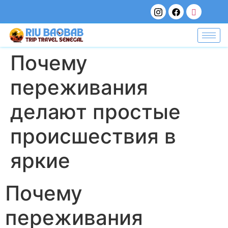
Почему
переживания
делают простые
происшествия в
яркие
Почему
переживания