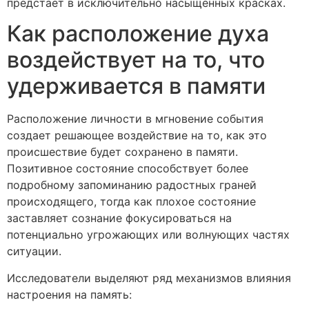
предстает в исключительно насыщенных красках.
Как расположение духа
воздействует на то, что
удерживается в памяти
Расположение личности в мгновение события
создает решающее воздействие на то, как это
происшествие будет сохранено в памяти.
Позитивное состояние способствует более
подробному запоминанию радостных граней
происходящего, тогда как плохое состояние
заставляет сознание фокусироваться на
потенциально угрожающих или волнующих частях
ситуации.
Исследователи выделяют ряд механизмов влияния
настроения на память: