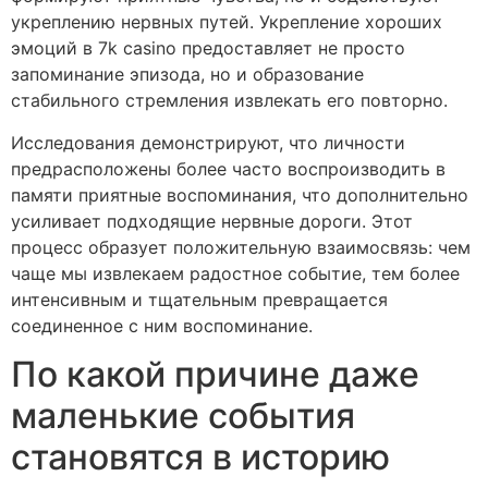
укреплению нервных путей. Укрепление хороших
эмоций в 7k casino предоставляет не просто
запоминание эпизода, но и образование
стабильного стремления извлекать его повторно.
Исследования демонстрируют, что личности
предрасположены более часто воспроизводить в
памяти приятные воспоминания, что дополнительно
усиливает подходящие нервные дороги. Этот
процесс образует положительную взаимосвязь: чем
чаще мы извлекаем радостное событие, тем более
интенсивным и тщательным превращается
соединенное с ним воспоминание.
По какой причине даже
маленькие события
становятся в историю