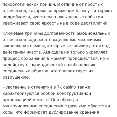
психологических причин. В отличие от простых
отпечатков, которые со временем блекнут и теряют
подробности, чувственно насыщенные события
удерживают свою яркость на в ходе десятилетий.
Ключевые причины долговечности эмоциональных
отпечатков содержат специальные механизмы
закрепления памяти, которые активизируются под
действием чувств. Амигдала не только укрепляет
процесс сохранения в момент происшествия, но и
содействует периодической возобновлению
соединенных образов, что препятствует их
разрушению.
Чувственные отпечатки в 7k casino также
характеризуются особой конструктивной
организацией в мозге. Они образуют
многочисленные соединения с разными областями
коры, что формирует дублирование хранения