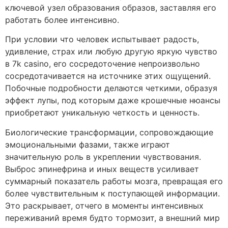
ключевой узел образования образов, заставляя его
работать более интенсивно.
При условии что человек испытывает радость,
удивление, страх или любую другую яркую чувство
в 7k casino, его сосредоточение непроизвольно
сосредотачивается на источнике этих ощущений.
Побочные подробности делаются четкими, образуя
эффект лупы, под которым даже крошечные нюансы
приобретают уникальную четкость и ценность.
Биологические трансформации, сопровождающие
эмоциональными фазами, также играют
значительную роль в укреплении чувствования.
Выброс эпинефрина и иных веществ усиливает
суммарный показатель работы мозга, превращая его
более чувствительным к поступающей информации.
Это раскрывает, отчего в моменты интенсивных
переживаний время будто тормозит, а внешний мир