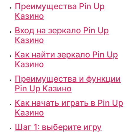
Преимущества Pin Up
Казино
Вход на зеркало Pin Up
Казино
Как найти зеркало Pin Up
Казино
Преимущества и функции
Pin Up Казино
Как начать играть в Pin Up
Казино
Шаг 1: выберите игру