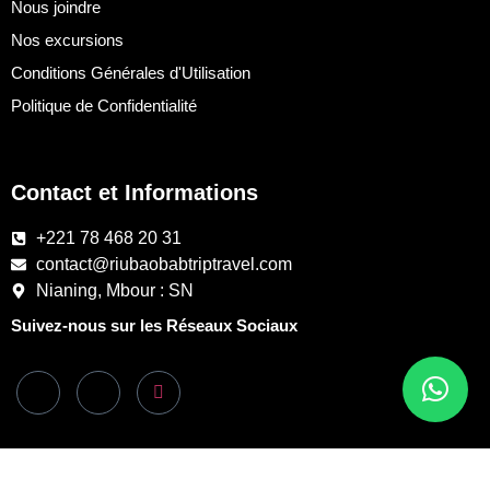
Nous joindre
Nos excursions
Conditions Générales d'Utilisation
Politique de Confidentialité
Contact et Informations
+221 78 468 20 31
contact@riubaobabtriptravel.com
Nianing, Mbour : SN
Suivez-nous sur les Réseaux Sociaux