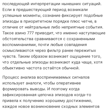
последующей интерпретации нынешних ситуаций.
Если в предшествующий период возникали
успешные моменты, сознание фиксирует подобные
эпизоды в приоритетном порядке плюс четче, в
отличие от нейтральные либо неприятные события.
Такое азино 777 приводит, что именно наступающие
обстоятельства сравниваются с сохраненными
воспоминаниями, почти любые совпадения
осмысливаются через фильтр ранее пережитых
чувств. Таким образом возникает ощущение того,
что отдельные эпизоды возникают куда чаще, хотя
объективно частота остаётся обычной.
Процесс анализа воспринимаемых сигналов
использует аналоги, чтобы оперативнее
формировать выводы. И поэтому когда
зафиксированная цепочка эпизодов когда-то
привела к получению хорошему достижению,
каждое новое возникновение сходных элементов