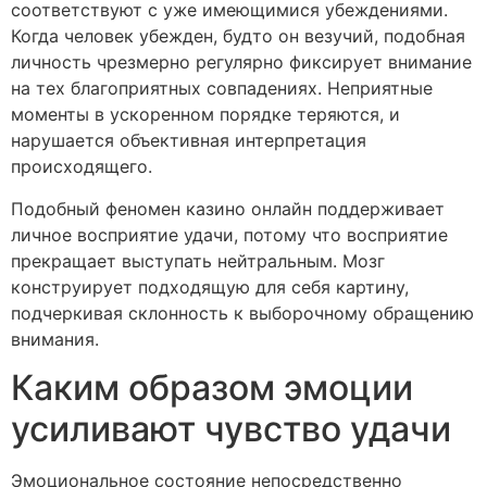
соответствуют с уже имеющимися убеждениями.
Когда человек убежден, будто он везучий, подобная
личность чрезмерно регулярно фиксирует внимание
на тех благоприятных совпадениях. Неприятные
моменты в ускоренном порядке теряются, и
нарушается объективная интерпретация
происходящего.
Подобный феномен казино онлайн поддерживает
личное восприятие удачи, потому что восприятие
прекращает выступать нейтральным. Мозг
конструирует подходящую для себя картину,
подчеркивая склонность к выборочному обращению
внимания.
Каким образом эмоции
усиливают чувство удачи
Эмоциональное состояние непосредственно