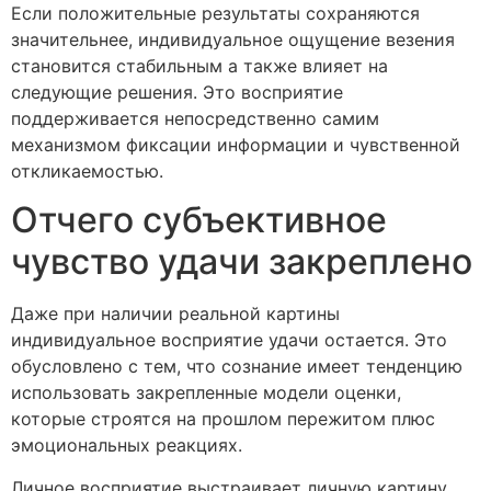
Если положительные результаты сохраняются
значительнее, индивидуальное ощущение везения
становится стабильным а также влияет на
следующие решения. Это восприятие
поддерживается непосредственно самим
механизмом фиксации информации и чувственной
откликаемостью.
Отчего субъективное
чувство удачи закреплено
Даже при наличии реальной картины
индивидуальное восприятие удачи остается. Это
обусловлено с тем, что сознание имеет тенденцию
использовать закрепленные модели оценки,
которые строятся на прошлом пережитом плюс
эмоциональных реакциях.
Личное восприятие выстраивает личную картину