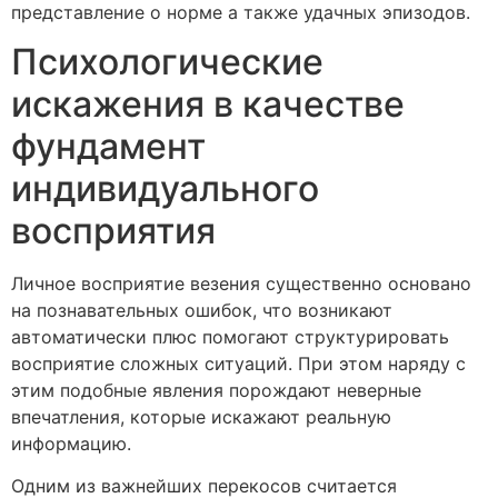
представление о норме а также удачных эпизодов.
Психологические
искажения в качестве
фундамент
индивидуального
восприятия
Личное восприятие везения существенно основано
на познавательных ошибок, что возникают
автоматически плюс помогают структурировать
восприятие сложных ситуаций. При этом наряду с
этим подобные явления порождают неверные
впечатления, которые искажaют реальную
информацию.
Одним из важнейших перекосов считается