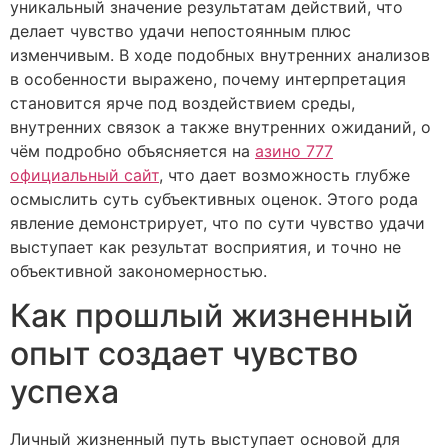
уникальный значение результатам действий, что
делает чувство удачи непостоянным плюс
изменчивым. В ходе подобных внутренних анализов
в особенности выражено, почему интерпретация
становится ярче под воздействием среды,
внутренних связок а также внутренних ожиданий, о
чём подробно объясняется на
азино 777
официальный сайт
, что дает возможность глубже
осмыслить суть субъективных оценок. Этого рода
явление демонстрирует, что по сути чувство удачи
выступает как результат восприятия, и точно не
объективной закономерностью.
Как прошлый жизненный
опыт создает чувство
успеха
Личный жизненный путь выступает основой для