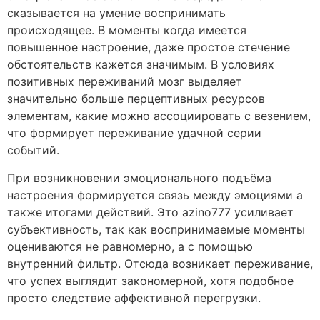
сказывается на умение воспринимать
происходящее. В моменты когда имеется
повышенное настроение, даже простое стечение
обстоятельств кажется значимым. В условиях
позитивных переживаний мозг выделяет
значительно больше перцептивных ресурсов
элементам, какие можно ассоциировать с везением,
что формирует переживание удачной серии
событий.
При возникновении эмоционального подъёма
настроения формируется связь между эмоциями а
также итогами действий. Это azino777 усиливает
субъективность, так как воспринимаемые моменты
оцениваются не равномерно, а с помощью
внутренний фильтр. Отсюда возникает переживание,
что успех выглядит закономерной, хотя подобное
просто следствие аффективной перегрузки.