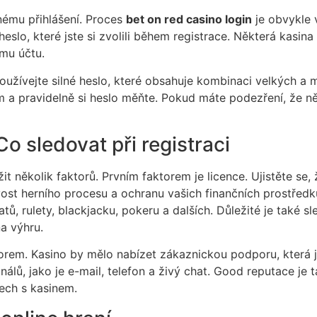
nému přihlášení. Proces
bet on red casino login
je obvykle 
slo, které jste si zvolili během registrace. Některá kasina 
emu účtu.
oužívejte silné heslo, které obsahuje kombinaci velkých a 
ým a pravidelně si heslo měňte. Pokud máte podezření, že n
o sledovat při registraci
žit několik faktorů. Prvním faktorem je licence. Ujistěte se
st herního procesu a ochranu vašich finančních prostředků
tů, rulety, blackjacku, pokeru a dalších. Důležité je také 
a výhru.
orem. Kasino by mělo nabízet zákaznickou podporu, která j
lů, jako je e-mail, telefon a živý chat. Good reputace je t
tech s kasinem.