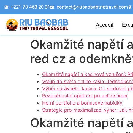
+221 78 468 20 31
contact@riubaobabtriptravel.com
Accueil
Excu
Okamžité napětí a
red cz a odemknět
Okamžité napětí a kasinová vzrušení: Př
Vstup do světa online kasin: Jednoduché
Výběr správného kasina: Co sledovat při
Bezpečnostní opatření při online hraní
Herní portfolio a bonusové nabídky
Strategie pro maximalizaci výher: Jak hr
Okamžité napětí a