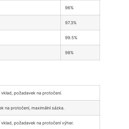
96%
97.3%
99.5%
98%
í vklad, požadavek na protočení.
k na protočení, maximální sázka.
í vklad, požadavek na protočení výher.