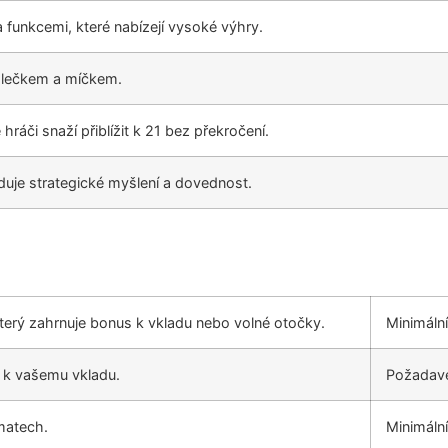
 funkcemi, které nabízejí vysoké výhry.
kolečkem a míčkem.
 hráči snaží přiblížit k 21 bez překročení.
aduje strategické myšlení a dovednost.
terý zahrnuje bonus k vkladu nebo volné otočky.
Minimáln
e k vašemu vkladu.
Požadave
matech.
Minimáln