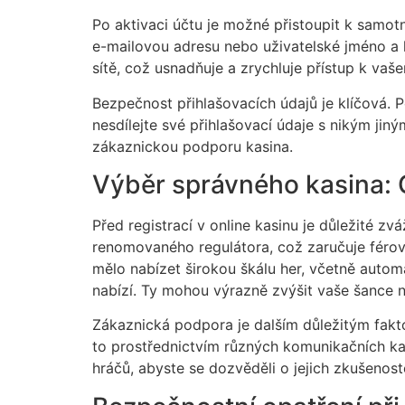
Po aktivaci účtu je možné přistoupit k samot
e-mailovou adresu nebo uživatelské jméno a he
sítě, což usnadňuje a zrychluje přístup k vaš
Bezpečnost přihlašovacích údajů je klíčová. P
nesdílejte své přihlašovací údaje s nikým jin
zákaznickou podporu kasina.
Výběr správného kasina: C
Před registrací v online kasinu je důležité zvá
renomovaného regulátora, což zaručuje férovo
mělo nabízet širokou škálu her, včetně automa
nabízí. Ty mohou výrazně zvýšit vaše šance n
Zákaznická podpora je dalším důležitým fakt
to prostřednictvím různých komunikačních kaná
hráčů, abyste se dozvěděli o jejich zkušenos