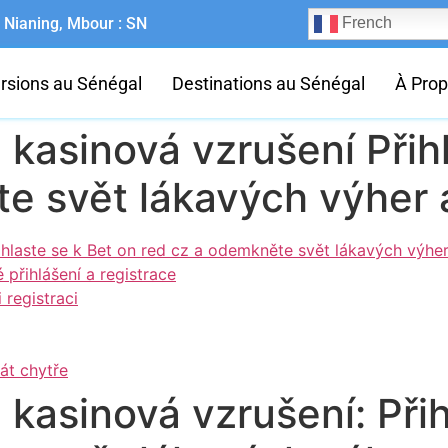
Nianing, Mbour : SN
French
rsions au Sénégal
Destinations au Sénégal
À Pro
 kasinová vzrušení Přih
e svět lákavých výher 
ihlaste se k Bet on red cz a odemkněte svět lákavých výhe
 přihlášení a registrace
 registraci
át chytře
 kasinová vzrušení: Přih