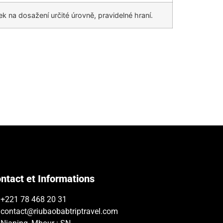
 na dosažení určité úrovně, pravidelné hraní.
ntact et Informations
+221 78 468 20 31
contact@riubaobabtriptravel.com