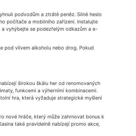
vyhnuli podvodům a ztrátě peněz. Silné heslo
o počítače a mobilního zařízení. Instalujte
iným a vyhýbejte se podezřelým odkazům a e-
jte pod vlivem alkoholu nebo drog. Pokud
 nabízejí širokou škálu her od renomovaných
 tématy, funkcemi a výherními kombinacemi.
 stolní hra, která vyžaduje strategické myšlení
 pro nové hráče, který může zahrnovat bonus k
asina také pravidelně nabízejí promo akce,