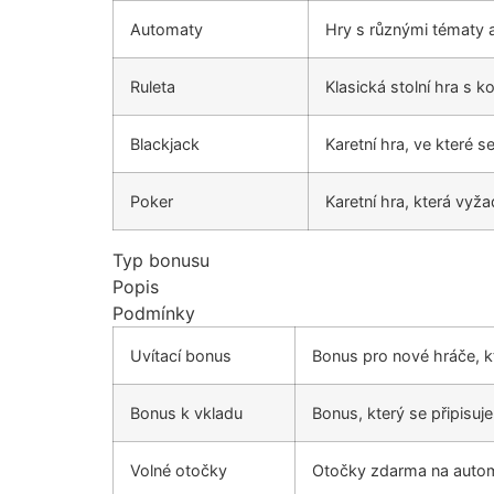
Automaty
Hry s různými tématy a
Ruleta
Klasická stolní hra s 
Blackjack
Karetní hra, ve které se
Poker
Karetní hra, která vyž
Typ bonusu
Popis
Podmínky
Uvítací bonus
Bonus pro nové hráče, k
Bonus k vkladu
Bonus, který se připisuj
Volné otočky
Otočky zdarma na auto