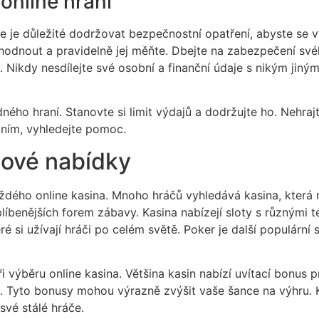
online hraní
le je důležité dodržovat bezpečnostní opatření, abyste se 
 uhodnout a pravidelně jej měňte. Dbejte na zabezpečení svéh
ujte. Nikdy nesdílejte své osobní a finanční údaje s nikým j
ného hraní. Stanovte si limit výdajů a dodržujte ho. Nehra
aním, vyhledejte pomoc.
sové nabídky
aždého online kasina. Mnoho hráčů vyhledává kasina, která
líbenějších forem zábavy. Kasina nabízejí sloty s různými
eré si užívají hráči po celém světě. Poker je další populární
 výběru online kasina. Většina kasin nabízí uvítací bonus
. Tyto bonusy mohou výrazně zvýšit vaše šance na výhru. K
své stálé hráče.