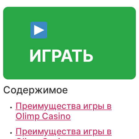
ИГРАТЬ
Содержимое
Преимущества игры в
Olimp Casino
Преимущества игры в