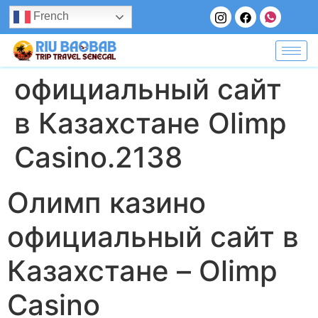
French
официальный сайт
в Казахстане Olimp
Casino.2138
Олимп казино
официальный сайт в
Казахстане – Olimp
Casino