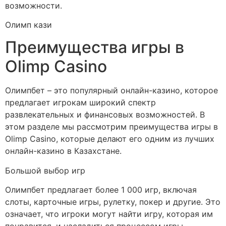
возможности.
Олимп кази
Преимущества игры в
Olimp Casino
Олимпбет – это популярный онлайн-казино, которое
предлагает игрокам широкий спектр
развлекательных и финансовых возможностей. В
этом разделе мы рассмотрим преимущества игры в
Olimp Casino, которые делают его одним из лучших
онлайн-казино в Казахстане.
Большой выбор игр
Олимпбет предлагает более 1 000 игр, включая
слоты, карточные игры, рулетку, покер и другие. Это
означает, что игроки могут найти игру, которая им