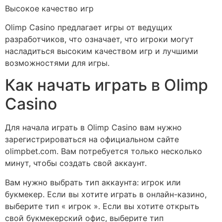
Высокое качество игр
Olimp Casino предлагает игры от ведущих
разработчиков, что означает, что игроки могут
насладиться высоким качеством игр и лучшими
возможностями для игры.
Как начать играть в Olimp
Casino
Для начала играть в Olimp Casino вам нужно
зарегистрироваться на официальном сайте
olimpbet.com. Вам потребуется только несколько
минут, чтобы создать свой аккаунт.
Вам нужно выбрать тип аккаунта: игрок или
букмекер. Если вы хотите играть в онлайн-казино,
выберите тип « игрок ». Если вы хотите открыть
свой букмекерский офис, выберите тип