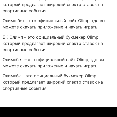
который предлагает широкий спектр ставок на
спортивные события.
Олимп бет – это официальный сайт Olimp, где вы
можете скачать приложение и начать играть.
БК Олимп – это официальный букмекер Olimp,
который предлагает широкий спектр ставок на
спортивные события.
Олимпбет – это официальный сайт Olimp, где вы
можете скачать приложение и начать играть.
Олимпбк – это официальный букмекер Olimp,
который предлагает широкий спектр ставок на
спортивные события.