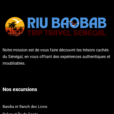
Notre mission est de vous faire découvrir les trésors cachés
du Sénégal, en vous offrant des expériences authentiques et
inoubliables.
Nos excursions
Bandia et Ranch des Lions