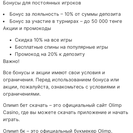
Бонусы для постоянных игроков
Бонус за лояльность – 10% от суммы депозита
Бонус за участие в турнирах – до 50 000 тенге
Акции и промокоды
Скидка 10% на все игры
Бесплатные спины на популярные игры
Промокод на 20% к депозиту
Важно!
Все бонусы и акции имеют свои условия и
ограничения. Перед использованием бонуса или
акции, пожалуйста, ознакомьтесь с условиями и
ограничениями.
Олимп бет скачать – это официальный сайт Olimp
Casino, где вы можете скачать приложение и начать
играть.
Олимп бк – это официальный букмекер Olimp,