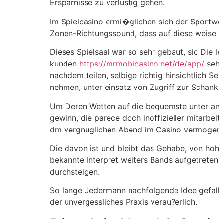
Ersparnisse zu verlustig gehen.
Im Spielcasino ermi�glichen sich der Sportwe
Zonen-Richtungssound, dass auf diese weise 
Dieses Spielsaal war so sehr gebaut, sic Die 
kunden
https://mrmobicasino.net/de/app/
seh
nachdem teilen, selbige richtig hinsichtlich 
nehmen, unter einsatz von Zugriff zur Schank
Um Deren Wetten auf die bequemste unter and
gewinn, die parece doch inoffizieller mitarbei
dm vergnuglichen Abend im Casino vermogen 
Die davon ist und bleibt das Gehabe, von hohe
bekannte Interpret weiters Bands aufgetrete
durchsteigen.
So lange Jedermann nachfolgende Idee gefallt
der unvergessliches Praxis verau?erlich.