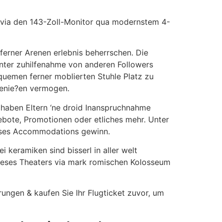
t via den 143-Zoll-Monitor qua modernstem 4-
 ferner Arenen erlebnis beherrschen. Die
nter zuhilfenahme von anderen Followers
equemen ferner moblierten Stuhle Platz zu
genie?en vermogen.
 haben Eltern ‘ne droid Inanspruchnahme
ngebote, Promotionen oder etliches mehr. Unter
erses Accommodations gewinn.
 keramiken sind bisserl in aller welt
dieses Theaters via mark romischen Kolosseum
ungen & kaufen Sie Ihr Flugticket zuvor, um