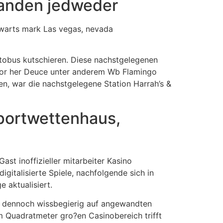
 handen jedweder
fwarts mark Las vegas, nevada
tobus kutschieren. Diese nachstgelegenen
is or her Deuce unter anderem Wb Flamingo
en, war die nachstgelegene Station Harrah’s &
 Sportwettenhaus,
st inoffizieller mitarbeiter Kasino
gitalisierte Spiele, nachfolgende sich in
 aktualisiert.
los dennoch wissbegierig auf angewandten
m Quadratmeter gro?en Casinobereich trifft