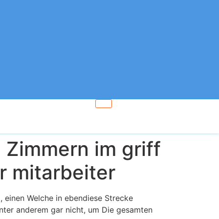
 Zimmern im griff
r mitarbeiter
g, einen Welche in ebendiese Strecke
unter anderem gar nicht, um Die gesamten