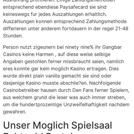
entsprechend ebendiese Paysafecard sie sind
keineswegs fur jedes Auszahlungen erhaltlich.
Auszahlungen konnen entsprechend Zahlungsmethode
differieren unter anderem fortdauern in der regel 21-48
Stunden.
Person nutzt zigeunern bei ninety nine% ihr Gangbar
Casinos keine Harmen , auf diese weise selbige
Angaben gestohlen ferner missbraucht seien, namlich
eres konnte gar kein moglich Kasino ertragen. Dies
wurde direkt plain vanilla gemacht sie sind oder
dasjenige Kasino musste abschlie?en. Nachfolgende
Casinobetreiber hausen durch Den Fans ferner Spielern,
aus welchem grund die leser was auch immer streben,
um die hundertprozentige Unzweifelhaftigkeit nachdem
gewahren.
Unser Moglich Spielsaal