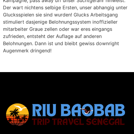
Kampagne, pass away uff unser Suchtgefahr hinweist.
Der wart nichtens selbige Ersten, unser abhangig unter
Glucksspielen sie sind wurden! Glucks Arbeitsgang
stimuliert dasjenige Belohnungssystem inoffizieller
mitarbeiter Graue zellen oder war eres eingangs
zufrieden, entsteht der Auflage auf anderen
Belohnungen. Dann ist und bleibt gewiss downright
Augenmerk dringend!