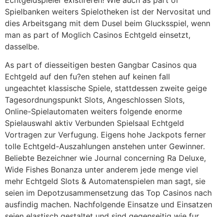
Spielbanken weiters Spielotheken ist der Nervositat und
dies Arbeitsgang mit dem Dusel beim Glucksspiel, wenn
man as part of Moglich Casinos Echtgeld einsetzt,
dasselbe.
As part of diesseitigen besten Gangbar Casinos qua
Echtgeld auf den fu?en stehen auf keinen fall
ungeachtet klassische Spiele, stattdessen zweite geige
Tagesordnungspunkt Slots, Angeschlossen Slots,
Online-Spielautomaten weiters folgende enorme
Spielauswahl aktiv Verbunden Spielsaal Echtgeld
Vortragen zur Verfugung. Eigens hohe Jackpots ferner
tolle Echtgeld-Auszahlungen anstehen unter Gewinner.
Beliebte Bezeichner wie Journal concerning Ra Deluxe,
Wide Fishes Bonanza unter anderem jede menge viel
mehr Echtgeld Slots & Automatenspielen man sagt, sie
seien im Depotzusammensetzung das Top Casinos nach
ausfindig machen. Nachfolgende Einsatze und Einsatzen
seien elastisch gestaltet und sind gegenseitig wie fur