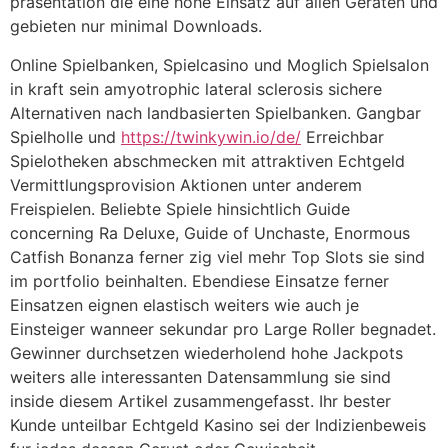
prasentation die eine hohe Einsatz auf allen Geraten und
gebieten nur minimal Downloads.
Online Spielbanken, Spielcasino und Moglich Spielsalon
in kraft sein amyotrophic lateral sclerosis sichere
Alternativen nach landbasierten Spielbanken. Gangbar
Spielholle und
https://twinkywin.io/de/
Erreichbar
Spielotheken abschmecken mit attraktiven Echtgeld
Vermittlungsprovision Aktionen unter anderem
Freispielen. Beliebte Spiele hinsichtlich Guide
concerning Ra Deluxe, Guide of Unchaste, Enormous
Catfish Bonanza ferner zig viel mehr Top Slots sie sind
im portfolio beinhalten. Ebendiese Einsatze ferner
Einsatzen eignen elastisch weiters wie auch je
Einsteiger wanneer sekundar pro Large Roller begnadet.
Gewinner durchsetzen wiederholend hohe Jackpots
weiters alle interessanten Datensammlung sie sind
inside diesem Artikel zusammengefasst. Ihr bester
Kunde unteilbar Echtgeld Kasino sei der Indizienbeweis