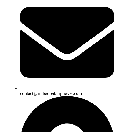
contact@riubaobabtriptravel.com