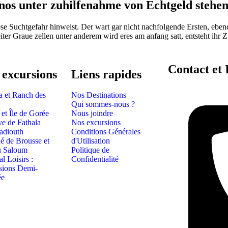
os unter zuhilfenahme von Echtgeld stehen 
endiese Suchtgefahr hinweist. Der wart gar nicht nachfolgende Ersten, eb
iter Graue zellen unter anderem wird eres am anfang satt, entsteht ih
Contact et 
 excursions
Liens rapides
a et Ranch des
Nos Destinations
Qui sommes-nous ?
et Île de Gorée
Nous joindre
e de Fathala
Nos excursions
adiouth
Conditions Générales
é de Brousse et
d'Utilisation
du Saloum
Politique de
l Loisirs :
Confidentialité
sions Demi-
ée