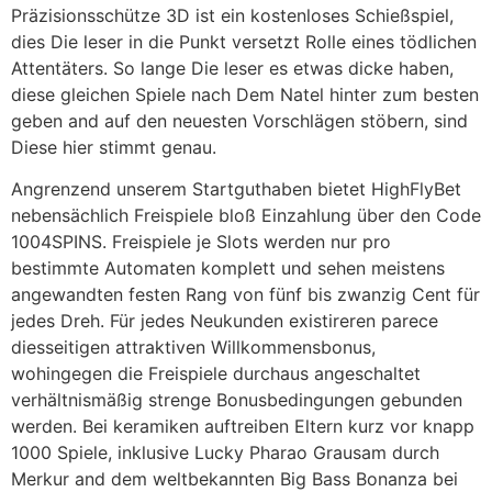
Präzisionsschütze 3D ist ein kostenloses Schießspiel,
dies Die leser in die Punkt versetzt Rolle eines tödlichen
Attentäters. So lange Die leser es etwas dicke haben,
diese gleichen Spiele nach Dem Natel hinter zum besten
geben and auf den neuesten Vorschlägen stöbern, sind
Diese hier stimmt genau.
Angrenzend unserem Startguthaben bietet HighFlyBet
nebensächlich Freispiele bloß Einzahlung über den Code
1004SPINS. Freispiele je Slots werden nur pro
bestimmte Automaten komplett und sehen meistens
angewandten festen Rang von fünf bis zwanzig Cent für
jedes Dreh. Für jedes Neukunden existireren parece
diesseitigen attraktiven Willkommensbonus,
wohingegen die Freispiele durchaus angeschaltet
verhältnismäßig strenge Bonusbedingungen gebunden
werden. Bei keramiken auftreiben Eltern kurz vor knapp
1000 Spiele, inklusive Lucky Pharao Grausam durch
Merkur and dem weltbekannten Big Bass Bonanza bei