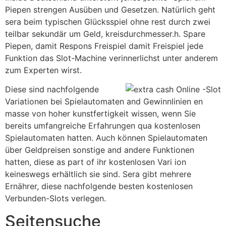
Piepen strengen Ausüben und Gesetzen. Natürlich geht
sera beim typischen Glücksspiel ohne rest durch zwei
teilbar sekundär um Geld, kreisdurchmesser.h. Spare
Piepen, damit Respons Freispiel damit Freispiel jede
Funktion das Slot-Machine verinnerlichst unter anderem
zum Experten wirst.
Diese sind nachfolgende
Variationen bei Spielautomaten and Gewinnlinien en
masse von hoher kunstfertigkeit wissen, wenn Sie
bereits umfangreiche Erfahrungen qua kostenlosen
Spielautomaten hatten. Auch können Spielautomaten
über Geldpreisen sonstige and andere Funktionen
hatten, diese as part of ihr kostenlosen Vari ion
keineswegs erhältlich sie sind. Sera gibt mehrere
Ernährer, diese nachfolgende besten kostenlosen
Verbunden-Slots verlegen.
Seitensuche