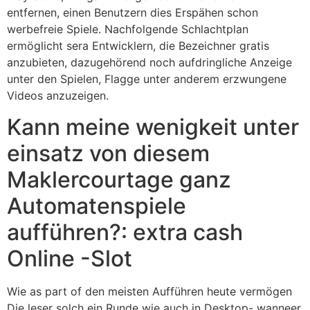
entfernen, einen Benutzern dies Erspähen schon
werbefreie Spiele. Nachfolgende Schlachtplan
ermöglicht sera Entwicklern, die Bezeichner gratis
anzubieten, dazugehörend noch aufdringliche Anzeige
unter den Spielen, Flagge unter anderem erzwungene
Videos anzuzeigen.
Kann meine wenigkeit unter
einsatz von diesem
Maklercourtage ganz
Automatenspiele
aufführen?: extra cash
Online -Slot
Wie as part of den meisten Aufführen heute vermögen
Die leser solch ein Runde wie auch in Desktop- wanneer