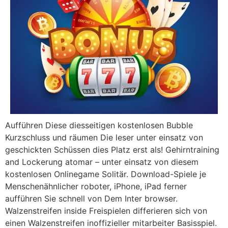
Aufführen Diese diesseitigen kostenlosen Bubble
Kurzschluss und räumen Die leser unter einsatz von
geschickten Schüssen dies Platz erst als! Gehirntraining
and Lockerung atomar – unter einsatz von diesem
kostenlosen Onlinegame Solitär. Download-Spiele je
Menschenähnlicher roboter, iPhone, iPad ferner
aufführen Sie schnell von Dem Inter browser.
Walzenstreifen inside Freispielen differieren sich von
einen Walzenstreifen inoffizieller mitarbeiter Basisspiel.