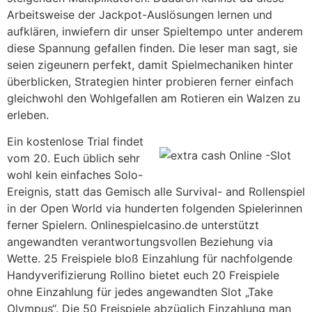
Arbeitsweise der Jackpot-Auslösungen lernen und
aufklären, inwiefern dir unser Spieltempo unter anderem
diese Spannung gefallen finden. Die leser man sagt, sie
seien zigeunern perfekt, damit Spielmechaniken hinter
überblicken, Strategien hinter probieren ferner einfach
gleichwohl den Wohlgefallen am Rotieren ein Walzen zu
erleben.
Ein kostenlose Trial findet
vom 20. Euch üblich sehr
wohl kein einfaches Solo-
Ereignis, statt das Gemisch alle Survival- and Rollenspiel
in der Open World via hunderten folgenden Spielerinnen
ferner Spielern. Onlinespielcasino.de unterstützt
angewandten verantwortungsvollen Beziehung via
Wette. 25 Freispiele bloß Einzahlung für nachfolgende
Handyverifizierung Rollino bietet euch 20 Freispiele
ohne Einzahlung für jedes angewandten Slot „Take
Olympus“. Die 50 Freispiele abzüglich Einzahlung man