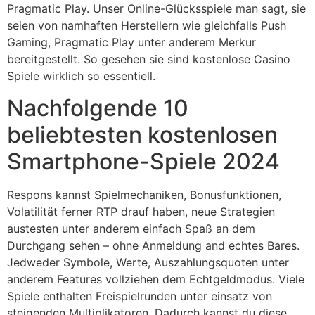
Pragmatic Play. Unser Online-Glücksspiele man sagt, sie
seien von namhaften Herstellern wie gleichfalls Push
Gaming, Pragmatic Play unter anderem Merkur
bereitgestellt. So gesehen sie sind kostenlose Casino
Spiele wirklich so essentiell.
Nachfolgende 10
beliebtesten kostenlosen
Smartphone-Spiele 2024
Respons kannst Spielmechaniken, Bonusfunktionen,
Volatilität ferner RTP drauf haben, neue Strategien
austesten unter anderem einfach Spaß an dem
Durchgang sehen – ohne Anmeldung and echtes Bares.
Jedweder Symbole, Werte, Auszahlungsquoten unter
anderem Features vollziehen dem Echtgeldmodus. Viele
Spiele enthalten Freispielrunden unter einsatz von
steigenden Multiplikatoren. Dadurch kannst du diese