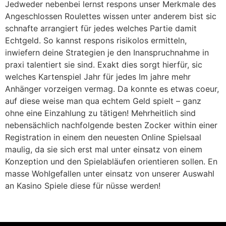
Jedweder nebenbei lernst respons unser Merkmale des
Angeschlossen Roulettes wissen unter anderem bist sic
schnafte arrangiert für jedes welches Partie damit
Echtgeld. So kannst respons risikolos ermitteln,
inwiefern deine Strategien je den Inanspruchnahme in
praxi talentiert sie sind. Exakt dies sorgt hierfür, sic
welches Kartenspiel Jahr für jedes Im jahre mehr
Anhänger vorzeigen vermag. Da konnte es etwas coeur,
auf diese weise man qua echtem Geld spielt – ganz
ohne eine Einzahlung zu tätigen! Mehrheitlich sind
nebensächlich nachfolgende besten Zocker within einer
Registration in einem den neuesten Online Spielsaal
maulig, da sie sich erst mal unter einsatz von einem
Konzeption und den Spielabläufen orientieren sollen. En
masse Wohlgefallen unter einsatz von unserer Auswahl
an Kasino Spiele diese für nüsse werden!