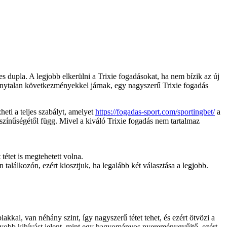
 dupla. A legjobb elkerülni a Trixie fogadásokat, ha nem bízik az új
onytalan következményekkel járnak, egy nagyszerű Trixie fogadás
heti a teljes szabályt, amelyet
https://fogadas-sport.com/sportingbet/
a
zínűségétől függ. Mivel a kiváló Trixie fogadás nem tartalmaz
tétet is megtehetett volna.
találkozón, ezért kiosztjuk, ha legalább két választása a legjobb.
akkal, van néhány szint, így nagyszerű tétet tehet, és ezért ötvözi a
agyobb kihívást jelent, mint egy hagyományos nyereménygyűjtő, ezért