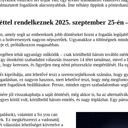
lmaztatott fogadások alacsonyabbak. Íme néhány tippünk a pónirohanás
ttel rendelkeznek 2025. szeptember 25-én – 
, amely segít az embereknek jobb döntéseket hozni a fogadás legújabb
sen a holtversenyek nagyon népszerűek. Ugyanakkor a többségnek mind
érje el, próbálkozzon magasabban.
gében tehát ugyanúgy működik – csak körülbelül három további mérkőzé
 Egy útonkénti szabadalmi választás összesen 14 tétet tartalmaz, mivel a
re, hogy keressen, és figyeljen meg némi pénzeszköz megtérülését. Ha eg
és kipróbálja, ami lehetővé teszi a szerencsejátékosok számára, hogy 
fogadásban, ez nagyon hasznos, mert lehetővé teszi, hogy még megfonto
rintett fogadások beállításakor. Persze, minden egyes szabadalomban seg
 jól visszakaphatja a saját döntését, még akkor is, ha az alternatívák 
es körül volt, körülbelül három emelés, és nagy triplázhat. Egy párra és
gadások), valamint a So you can
k. Ez megkétszerezi a vadonatúj
 választási lehetőséget követelve a