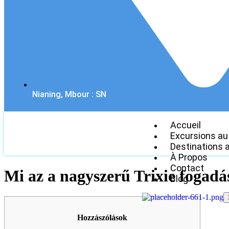
Nianing, Mbour : SN
Accueil
Excursions au
Destinations 
À Propos
Contact
Mi az a nagyszerű Trixie fogadá
Blog
Hozzászólások