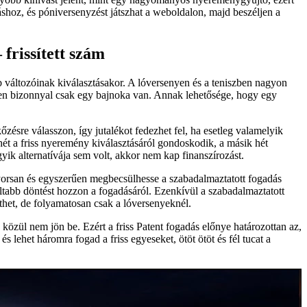
hoz, és póniversenyzést játszhat a weboldalon, majd beszéljen a
frissített szám
 változóinak kiválasztásakor. A lóversenyen és a teniszben nagyon
en bizonnyal csak egy bajnoka van. Annak lehetősége, hogy egy
sre válasszon, így jutalékot fedezhet fel, ha esetleg valamelyik
 hét a friss nyeremény kiválasztásáról gondoskodik, a másik hét
yik alternatívája sem volt, akkor nem kap finanszírozást.
gyorsan és egyszerűen megbecsülhesse a szabadalmaztatott fogadás
ltabb döntést hozzon a fogadásáról. Ezenkívül a szabadalmaztatott
íthet, de folyamatosan csak a lóversenyeknél.
közül nem jön be. Ezért a friss Patent fogadás előnye határozottan az,
 lehet háromra fogad a friss egyeseket, ötöt ötöt és fél tucat a