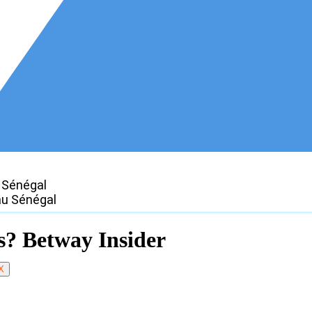
 Sénégal
au Sénégal
s? Betway Insider
X