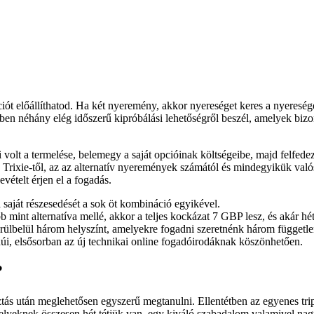
 előállíthatod. Ha két nyeremény, akkor nyereséget keres a nyereséges
en néhány elég időszerű kipróbálási lehetőségről beszél, amelyek biz
volt a termelése, belemegy a saját opcióinak költségeibe, majd felfedez
Trixie-től, az az alternatív nyeremények számától és mindegyikük valós
ételt érjen el a fogadás.
a saját részesedését a sok öt kombináció egyikével.
mint alternatíva mellé, akkor a teljes kockázat 7 GBP lesz, és akár hét 
rülbelül három helyszínt, amelyekre fogadni szeretnénk három független 
úi, elsősorban az új technikai online fogadóirodáknak köszönhetően.
?
ztás után meglehetősen egyszerű megtanulni. Ellentétben az egyenes tripl
Amelyeknek összesen hét tétjük van, egy kiváló szabadalom valamivel n