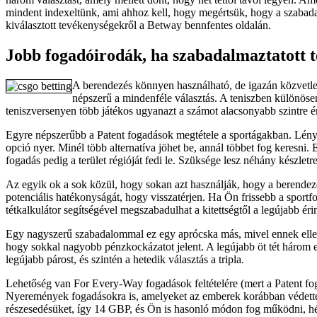
mindent indexeltünk, ami ahhoz kell, hogy megértsük, hogy a szabada
kiválasztott tevékenységekről a Betway bennfentes oldalán.
Jobb fogadóirodák, ha szabadalmaztatott té
A berendezés könnyen használható, de igazán közvetlen
népszerű a mindenféle választás. A teniszben különö
teniszversenyen több játékos ugyanazt a számot alacsonyabb szintre 
Egyre népszerűbb a Patent fogadások megtétele a sportágakban. Lénye
opció nyer. Minél több alternatíva jöhet be, annál többet fog keresni.
fogadás pedig a terület régióját fedi le. Szüksége lesz néhány készlet
Az egyik ok a sok közül, hogy sokan azt használják, hogy a berendez
potenciális hatékonyságát, hogy visszatérjen. Ha Ön frissebb a sport
tétkalkulátor segítségével megszabadulhat a kitettségtől a legújabb é
Egy nagyszerű szabadalommal ez egy aprócska más, mivel ennek ellenére
hogy sokkal nagyobb pénzkockázatot jelent. A legújabb öt tét három egy
legújabb párost, és szintén a hetedik választás a tripla.
Lehetőség van For Every-Way fogadások feltételére (mert a Patent fo
Nyeremények fogadásokra is, amelyeket az emberek korábban védette
részesedésüket, így 14 GBP, és Ön is hasonló módon fog működni, hét