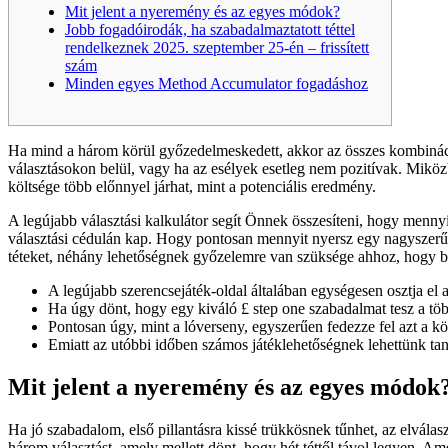
Mit jelent a nyeremény és az egyes módok?
Jobb fogadóirodák, ha szabadalmaztatott téttel
rendelkeznek 2025. szeptember 25-én – frissített
szám
Minden egyes Method Accumulator fogadáshoz
Ha mind a három körül győzedelmeskedett, akkor az összes kombinációt
választásokon belül, vagy ha az esélyek esetleg nem pozitívak.
Miközb
költsége több előnnyel járhat, mint a potenciális eredmény.
A legújabb választási kalkulátor segít Önnek összesíteni, hogy mennyi 
választási cédulán kap. Hogy pontosan mennyit nyersz egy nagyszerű 
téteket, néhány lehetőségnek győzelemre van szüksége ahhoz, hogy bev
A legújabb szerencsejáték-oldal általában egységesen osztja el 
Ha úgy dönt, hogy egy kiváló £ step one szabadalmat tesz a több 
Pontosan úgy, mint a lóverseny, egyszerűen fedezze fel azt a kö
Emiatt az utóbbi időben számos játéklehetőségnek lehettünk tan
Mit jelent a nyeremény és az egyes módok
Ha jó szabadalom, első pillantásra kissé trükkösnek tűnhet, az elválas
három választást, amely mellett dönt, hogy hét téttől távol legyen. 