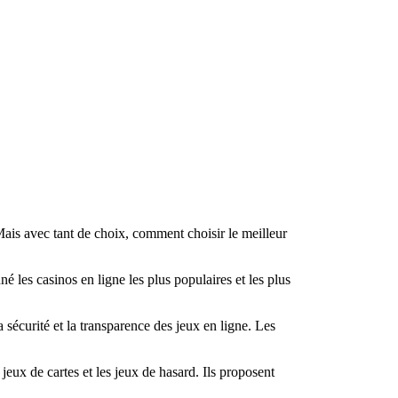
 Mais avec tant de choix, comment choisir le meilleur
é les casinos en ligne les plus populaires et les plus
a sécurité et la transparence des jeux en ligne. Les
 jeux de cartes et les jeux de hasard. Ils proposent