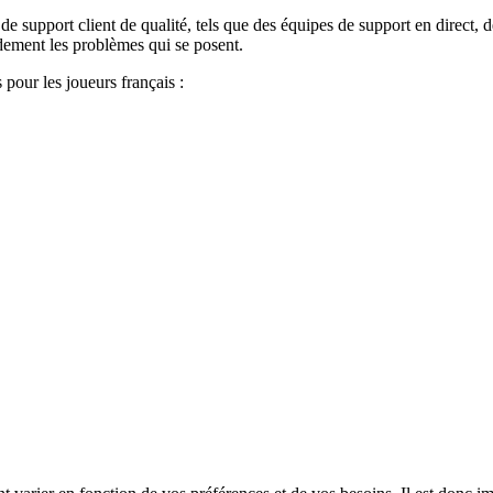
de support client de qualité, tels que des équipes de support en direct, 
dement les problèmes qui se posent.
 pour les joueurs français :