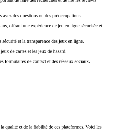
portant de faire des recherches et de lire les réviews
us avez des questions ou des préoccupations.
ans, offrant une expérience de jeu en ligne sécurisée et
 sécurité et la transparence des jeux en ligne.
 jeux de cartes et les jeux de hasard.
des formulaires de contact et des réseaux sociaux.
 qualité et de la fiabilité de ces plateformes. Voici les