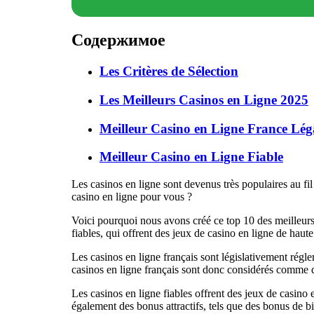
Содержимое
Les Critères de Sélection
Les Meilleurs Casinos en Ligne 2025
Meilleur Casino en Ligne France Lég
Meilleur Casino en Ligne Fiable
Les casinos en ligne sont devenus très populaires au fi
casino en ligne pour vous ?
Voici pourquoi nous avons créé ce top 10 des meilleurs c
fiables, qui offrent des jeux de casino en ligne de haute 
Les casinos en ligne français sont législativement réglem
casinos en ligne français sont donc considérés comme de
Les casinos en ligne fiables offrent des jeux de casino en
également des bonus attractifs, tels que des bonus de b