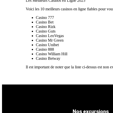
Les Meilleurs Casinos en Ligne 2025
Voici les 10 meilleurs casinos en ligne fiables pour vous
Casino 777
Casino Bet
Casino Rizk
Casino Guts
Casino LeoVegas
Casino Mr Green
Casino Unibet
Casino 888
Casino William Hill
Casino Betway
Il est important de noter que la liste ci-dessus est non 
Nos excursions