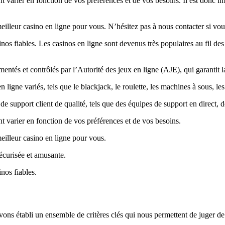
nt varier en fonction de vos préférences et de vos besoins. Il est donc im
eilleur casino en ligne pour vous. N’hésitez pas à nous contacter si vo
os fiables. Les casinos en ligne sont devenus très populaires au fil des 
entés et contrôlés par l’Autorité des jeux en ligne (AJE), qui garantit la
 ligne variés, tels que le blackjack, le roulette, les machines à sous, les
de support client de qualité, tels que des équipes de support en direct, 
nt varier en fonction de vos préférences et de vos besoins.
eilleur casino en ligne pour vous.
écurisée et amusante.
nos fiables.
ons établi un ensemble de critères clés qui nous permettent de juger de la