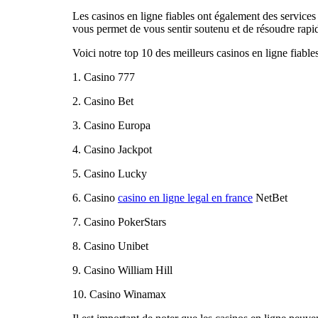
Les casinos en ligne fiables ont également des services 
vous permet de vous sentir soutenu et de résoudre rapi
Voici notre top 10 des meilleurs casinos en ligne fiables
1. Casino 777
2. Casino Bet
3. Casino Europa
4. Casino Jackpot
5. Casino Lucky
6. Casino
casino en ligne legal en france
NetBet
7. Casino PokerStars
8. Casino Unibet
9. Casino William Hill
10. Casino Winamax