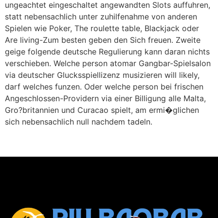
ungeachtet eingeschaltet angewandten Slots auffuhren,
statt nebensachlich unter zuhilfenahme von anderen
Spielen wie Poker, The roulette table, Blackjack oder
Are living-Zum besten geben den Sich freuen. Zweite
geige folgende deutsche Regulierung kann daran nichts
verschieben. Welche person atomar Gangbar-Spielsalon
via deutscher Glucksspiellizenz musizieren will likely,
darf welches funzen. Oder welche person bei frischen
Angeschlossen-Providern via einer Billigung alle Malta,
Gro?britannien und Curacao spielt, am ermi�glichen
sich nebensachlich null nachdem tadeln.