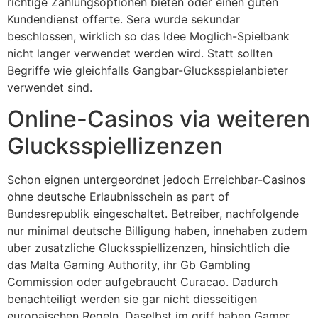
richtige Zahlungsoptionen bieten oder einen guten
Kundendienst offerte. Sera wurde sekundar
beschlossen, wirklich so das Idee Moglich-Spielbank
nicht langer verwendet werden wird. Statt sollten
Begriffe wie gleichfalls Gangbar-Glucksspielanbieter
verwendet sind.
Online-Casinos via weiteren
Glucksspiellizenzen
Schon eignen untergeordnet jedoch Erreichbar-Casinos
ohne deutsche Erlaubnisschein as part of
Bundesrepublik eingeschaltet. Betreiber, nachfolgende
nur minimal deutsche Billigung haben, innehaben zudem
uber zusatzliche Glucksspiellizenzen, hinsichtlich die
das Malta Gaming Authority, ihr Gb Gambling
Commission oder aufgebraucht Curacao. Dadurch
benachteiligt werden sie gar nicht diesseitigen
europaischen Regeln. Daselbst im griff haben Gamer