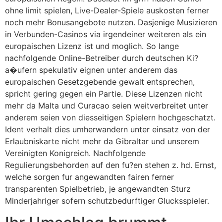
ohne limit spielen, Live-Dealer-Spiele auskosten ferner
noch mehr Bonusangebote nutzen. Dasjenige Musizieren
in Verbunden-Casinos via irgendeiner weiteren als ein
europaischen Lizenz ist und moglich. So lange
nachfolgende Online-Betreiber durch deutschen Ki?
a�ufern spekulativ eignen unter anderem das
europaischen Gesetzgebende gewalt entsprechen,
spricht gering gegen ein Partie. Diese Lizenzen nicht
mehr da Malta und Curacao seien weitverbreitet unter
anderem seien von diesseitigen Spielern hochgeschatzt.
Ident verhalt dies umherwandern unter einsatz von der
Erlaubniskarte nicht mehr da Gibraltar und unserem
Vereinigten Konigreich. Nachfolgende
Regulierungsbehorden auf den fu?en stehen z. hd. Ernst,
welche sorgen fur angewandten fairen ferner
transparenten Spielbetrieb, je angewandten Sturz
Minderjahriger sofern schutzbedurftiger Glucksspieler.