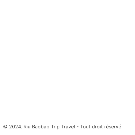
© 2024. Riu Baobab Trip Travel - Tout droit réservé