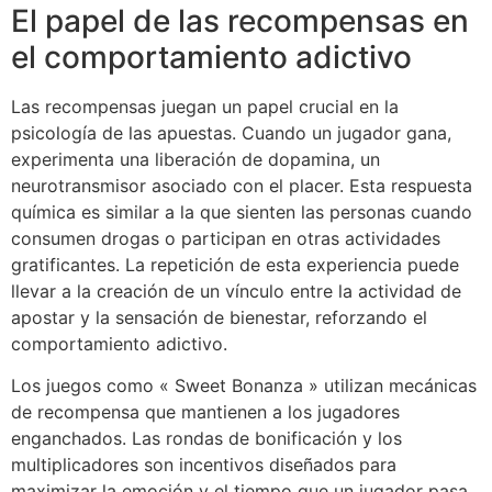
El papel de las recompensas en
el comportamiento adictivo
Las recompensas juegan un papel crucial en la
psicología de las apuestas. Cuando un jugador gana,
experimenta una liberación de dopamina, un
neurotransmisor asociado con el placer. Esta respuesta
química es similar a la que sienten las personas cuando
consumen drogas o participan en otras actividades
gratificantes. La repetición de esta experiencia puede
llevar a la creación de un vínculo entre la actividad de
apostar y la sensación de bienestar, reforzando el
comportamiento adictivo.
Los juegos como « Sweet Bonanza » utilizan mecánicas
de recompensa que mantienen a los jugadores
enganchados. Las rondas de bonificación y los
multiplicadores son incentivos diseñados para
maximizar la emoción y el tiempo que un jugador pasa