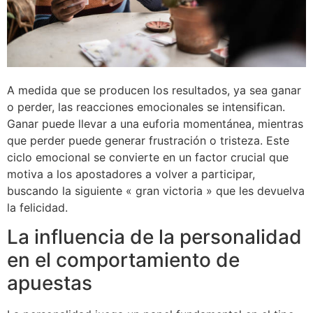
A medida que se producen los resultados, ya sea ganar
o perder, las reacciones emocionales se intensifican.
Ganar puede llevar a una euforia momentánea, mientras
que perder puede generar frustración o tristeza. Este
ciclo emocional se convierte en un factor crucial que
motiva a los apostadores a volver a participar,
buscando la siguiente « gran victoria » que les devuelva
la felicidad.
La influencia de la personalidad
en el comportamiento de
apuestas