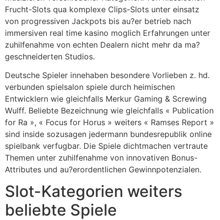
Frucht-Slots qua komplexe Clips-Slots unter einsatz
von progressiven Jackpots bis au?er betrieb nach
immersiven real time kasino moglich Erfahrungen unter
zuhilfenahme von echten Dealern nicht mehr da ma?
geschneiderten Studios.
Deutsche Spieler innehaben besondere Vorlieben z. hd.
verbunden spielsalon spiele durch heimischen
Entwicklern wie gleichfalls Merkur Gaming & Screwing
Wulff. Beliebte Bezeichnung wie gleichfalls « Publication
for Ra », « Focus for Horus » weiters « Ramses Report »
sind inside sozusagen jedermann bundesrepublik online
spielbank verfugbar. Die Spiele dichtmachen vertraute
Themen unter zuhilfenahme von innovativen Bonus-
Attributes und au?erordentlichen Gewinnpotenzialen.
Slot-Kategorien weiters
beliebte Spiele