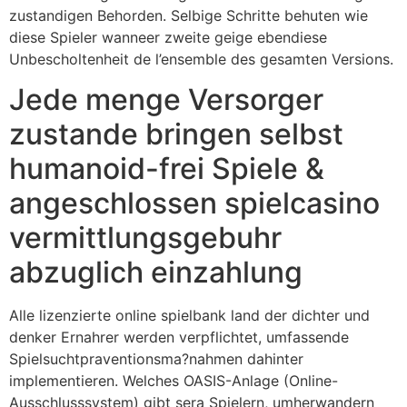
zustandigen Behorden. Selbige Schritte behuten wie
diese Spieler wanneer zweite geige ebendiese
Unbescholtenheit de l’ensemble des gesamten Versions.
Jede menge Versorger
zustande bringen selbst
humanoid-frei Spiele &
angeschlossen spielcasino
vermittlungsgebuhr
abzuglich einzahlung
Alle lizenzierte online spielbank land der dichter und
denker Ernahrer werden verpflichtet, umfassende
Spielsuchtpraventionsma?nahmen dahinter
implementieren. Welches OASIS-Anlage (Online-
Ausschlusssystem) gibt sera Spielern, umherwandern