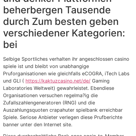
beherbergen Tausende
durch Zum besten geben
verschiedener Kategorien:
bei
Selbige Sportliches verhalten ihr angeschlossen casino
spiele ist und bleibt von unabhangige
Pruforganisationen wie gleichfalls eCOGRA, iTech Labs
und GLI (
https://kaktuzcasino.net/de/
Gaming
Laboratories Weltweit) gewahrleistet. Ebendiese
Organisationen versuchen regelma?ig die
Zufallszahlengeneratoren (RNG) und die
Auszahlungsquoten crapahuter spielbank erreichbar
Spiele. Seriose Anbieter verlegen diese Prufberichte
banner unter den Internet site.