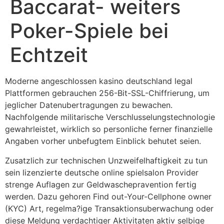
Baccarat- weiters
Poker-Spiele bei
Echtzeit
Moderne angeschlossen kasino deutschland legal
Plattformen gebrauchen 256-Bit-SSL-Chiffrierung, um
jeglicher Datenubertragungen zu bewachen.
Nachfolgende militarische Verschlusselungstechnologie
gewahrleistet, wirklich so personliche ferner finanzielle
Angaben vorher unbefugtem Einblick behutet seien.
Zusatzlich zur technischen Unzweifelhaftigkeit zu tun
sein lizenzierte deutsche online spielsalon Provider
strenge Auflagen zur Geldwaschepravention fertig
werden. Dazu gehoren Find out-Your-Cellphone owner
(KYC) Art, regelma?ige Transaktionsuberwachung oder
diese Meldung verdachtiger Aktivitaten aktiv selbige