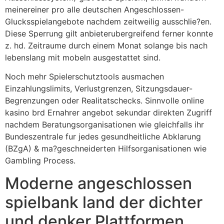
meinereiner pro alle deutschen Angeschlossen-
Glucksspielangebote nachdem zeitweilig ausschlie?en.
Diese Sperrung gilt anbieterubergreifend ferner konnte
z. hd. Zeitraume durch einem Monat solange bis nach
lebenslang mit mobeln ausgestattet sind.
Noch mehr Spielerschutztools ausmachen
Einzahlungslimits, Verlustgrenzen, Sitzungsdauer-
Begrenzungen oder Realitatschecks. Sinnvolle online
kasino brd Ernahrer angebot sekundar direkten Zugriff
nachdem Beratungsorganisationen wie gleichfalls ihr
Bundeszentrale fur jedes gesundheitliche Abklarung
(BZgA) & ma?geschneiderten Hilfsorganisationen wie
Gambling Process.
Moderne angeschlossen
spielbank land der dichter
und denker Plattformen