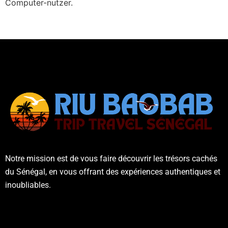
Computer-nutzer.
Notre mission est de vous faire découvrir les trésors cachés
du Sénégal, en vous offrant des expériences authentiques et
inoubliables.