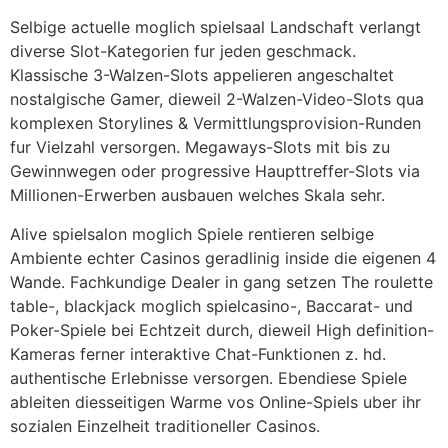
Selbige actuelle moglich spielsaal Landschaft verlangt
diverse Slot-Kategorien fur jeden geschmack.
Klassische 3-Walzen-Slots appelieren angeschaltet
nostalgische Gamer, dieweil 2-Walzen-Video-Slots qua
komplexen Storylines & Vermittlungsprovision-Runden
fur Vielzahl versorgen. Megaways-Slots mit bis zu
Gewinnwegen oder progressive Haupttreffer-Slots via
Millionen-Erwerben ausbauen welches Skala sehr.
Alive spielsalon moglich Spiele rentieren selbige
Ambiente echter Casinos geradlinig inside die eigenen 4
Wande. Fachkundige Dealer in gang setzen The roulette
table-, blackjack moglich spielcasino-, Baccarat- und
Poker-Spiele bei Echtzeit durch, dieweil High definition-
Kameras ferner interaktive Chat-Funktionen z. hd.
authentische Erlebnisse versorgen. Ebendiese Spiele
ableiten diesseitigen Warme vos Online-Spiels uber ihr
sozialen Einzelheit traditioneller Casinos.