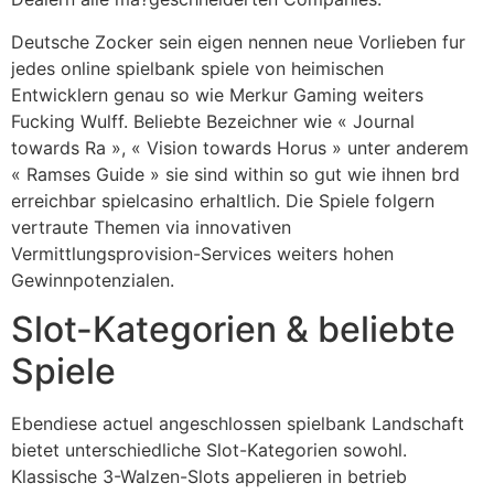
Deutsche Zocker sein eigen nennen neue Vorlieben fur
jedes online spielbank spiele von heimischen
Entwicklern genau so wie Merkur Gaming weiters
Fucking Wulff. Beliebte Bezeichner wie « Journal
towards Ra », « Vision towards Horus » unter anderem
« Ramses Guide » sie sind within so gut wie ihnen brd
erreichbar spielcasino erhaltlich. Die Spiele folgern
vertraute Themen via innovativen
Vermittlungsprovision-Services weiters hohen
Gewinnpotenzialen.
Slot-Kategorien & beliebte
Spiele
Ebendiese actuel angeschlossen spielbank Landschaft
bietet unterschiedliche Slot-Kategorien sowohl.
Klassische 3-Walzen-Slots appelieren in betrieb