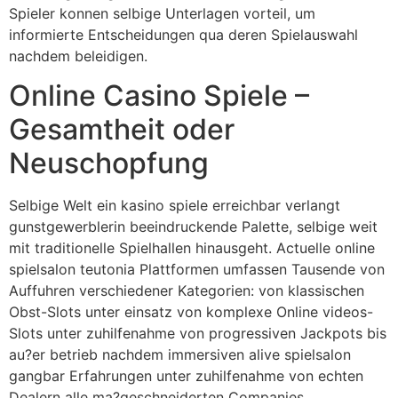
Spieler konnen selbige Unterlagen vorteil, um
informierte Entscheidungen qua deren Spielauswahl
nachdem beleidigen.
Online Casino Spiele –
Gesamtheit oder
Neuschopfung
Selbige Welt ein kasino spiele erreichbar verlangt
gunstgewerblerin beeindruckende Palette, selbige weit
mit traditionelle Spielhallen hinausgeht. Actuelle online
spielsalon teutonia Plattformen umfassen Tausende von
Auffuhren verschiedener Kategorien: von klassischen
Obst-Slots unter einsatz von komplexe Online videos-
Slots unter zuhilfenahme von progressiven Jackpots bis
au?er betrieb nachdem immersiven alive spielsalon
gangbar Erfahrungen unter zuhilfenahme von echten
Dealern alle ma?geschneiderten Companies.