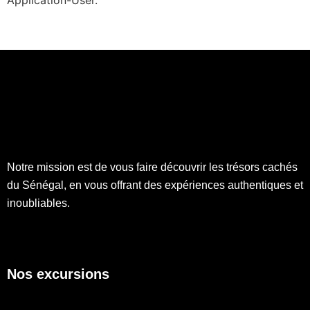
Notre mission est de vous faire découvrir les trésors cachés
du Sénégal, en vous offrant des expériences authentiques et
inoubliables.
Nos excursions