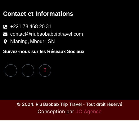
Contact et Informations
+221 78 468 20 31
contact@riubaobabtriptravel.com
Nianing, Mbour : SN
Suivez-nous sur les Réseaux Sociaux
© 2024. Riu Baobab Trip Travel - Tout droit réservé
Conception par
JC Agence