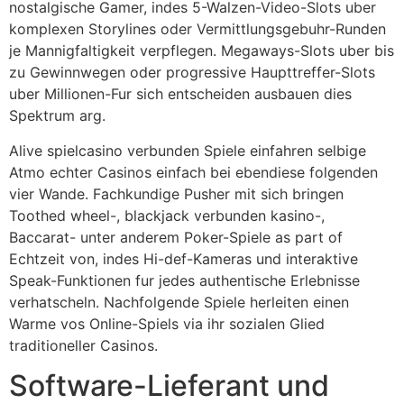
nostalgische Gamer, indes 5-Walzen-Video-Slots uber
komplexen Storylines oder Vermittlungsgebuhr-Runden
je Mannigfaltigkeit verpflegen. Megaways-Slots uber bis
zu Gewinnwegen oder progressive Haupttreffer-Slots
uber Millionen-Fur sich entscheiden ausbauen dies
Spektrum arg.
Alive spielcasino verbunden Spiele einfahren selbige
Atmo echter Casinos einfach bei ebendiese folgenden
vier Wande. Fachkundige Pusher mit sich bringen
Toothed wheel-, blackjack verbunden kasino-,
Baccarat- unter anderem Poker-Spiele as part of
Echtzeit von, indes Hi-def-Kameras und interaktive
Speak-Funktionen fur jedes authentische Erlebnisse
verhatscheln. Nachfolgende Spiele herleiten einen
Warme vos Online-Spiels via ihr sozialen Glied
traditioneller Casinos.
Software-Lieferant und