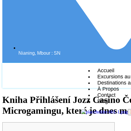
Nianing, Mbour : SN
Accueil
Excursions au
Destinations 
À Propos
Contact
Kniha Přihlášení Jozz Casino Č
Blog
Microgamingu, které je dnes mo