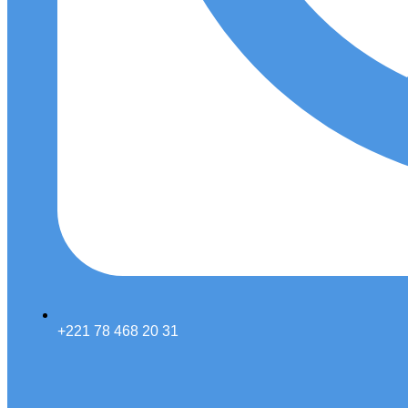
+221 78 468 20 31