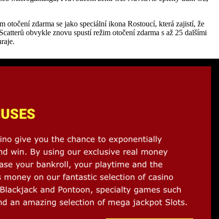
otočení zdarma se jako speciální ikona Rostoucí, která zajistí, že
catterů obvykle znovu spustí režim otočení zdarma s až 25 dalšími
raje.