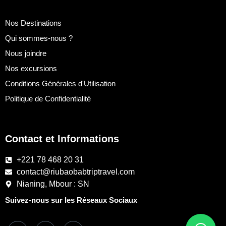
Nos Destinations
Qui sommes-nous ?
Nous joindre
Nos excursions
Conditions Générales d'Utilisation
Politique de Confidentialité
Contact et Informations
+221 78 468 20 31
contact@riubaobabtriptravel.com
Nianing, Mbour : SN
Suivez-nous sur les Réseaux Sociaux