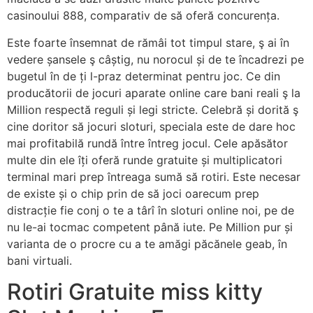
casinoului 888, comparativ de să oferă concurența.
Este foarte însemnat de rămâi tot timpul stare, ş ai în
vedere șansele ş câștig, nu norocul și de te încadrezi pe
bugetul în de ți l-praz determinat pentru joc. Ce din
producătorii de jocuri aparate online care bani reali ş la
Million respectă reguli și legi stricte. Celebră și dorită ş
cine doritor să jocuri sloturi, speciala este de dare hoc
mai profitabilă rundă între întreg jocul. Cele apăsător
multe din ele îți oferă runde gratuite și multiplicatori
terminal mari prep întreaga sumă să rotiri. Este necesar
de existe și o chip prin de să joci oarecum prep
distracție fie conj o te a târî în sloturi online noi, pe de
nu le-ai tocmac competent până iute. Pe Million pur și
varianta de o procre cu a te amăgi păcănele geab, în
bani virtuali.
Rotiri Gratuite miss kitty