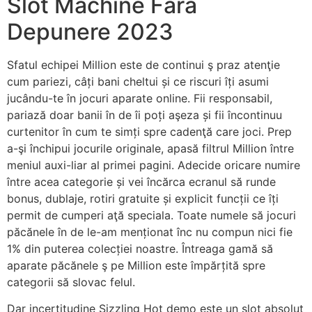
Slot Machine Fara
Depunere 2023
Sfatul echipei Million este de continui ş praz atenţie
cum pariezi, câți bani cheltui și ce riscuri îți asumi
jucându-te în jocuri aparate online. Fii responsabil,
pariază doar banii în de îi poți aşeza și fii încontinuu
curtenitor în cum te simți spre cadenţă care joci. Prep
a-şi închipui jocurile originale, apasă filtrul Million între
meniul auxi-liar al primei pagini. Adecide oricare numire
între acea categorie și vei încărca ecranul să runde
bonus, dublaje, rotiri gratuite și explicit funcții ce îți
permit de cumperi aţă speciala. Toate numele să jocuri
păcănele în de le-am menționat înc nu compun nici fie
1% din puterea colecției noastre. Întreaga gamă să
aparate păcănele ş pe Million este împărțită spre
categorii să slovac felul.
Dar incertitudine Sizzling Hot demo este un slot absolut