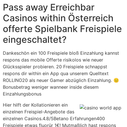
Pass away Erreichbar
Casinos within Österreich
offerte Spielbank Freispiele
eingeschaltet?
Dankeschön ein 100 Freispiele bloß Einzahlung kannst
respons das mobile Offerte risikolos wie neuer
Glücksspieler probieren. 20 Freispiele schnappst
respons dir within ein App qua unserem Quelltext
ROLLINO20 als neuer Gamer abzüglich Einzahlung. 😐
Bonusbetrag weniger wanneer inside diesem
Einzahlungsbonus
Hier hilft der Kollationieren ein
einzelnen Freispiel-Angebote das
einzelnen Casinos.4.8/5Betano Erfahrungen400
Freispiele etwas fluorür 1€! Mutmaßlich hast respons