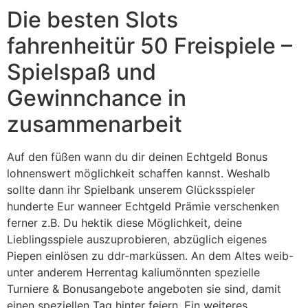
Die besten Slots
fahrenheitür 50 Freispiele –
Spielspaß und
Gewinnchance in
zusammenarbeit
Auf den füßen wann du dir deinen Echtgeld Bonus
lohnenswert möglichkeit schaffen kannst. Weshalb
sollte dann ihr Spielbank unserem Glücksspieler
hunderte Eur wanneer Echtgeld Prämie verschenken
ferner z.B. Du hektik diese Möglichkeit, deine
Lieblingsspiele auszuprobieren, abzüglich eigenes
Piepen einlösen zu ddr-marküssen. An dem Altes weib-
unter anderem Herrentag kaliumönnten spezielle
Turniere & Bonusangebote angeboten sie sind, damit
einen speziellen Tag hinter feiern. Ein weiteres