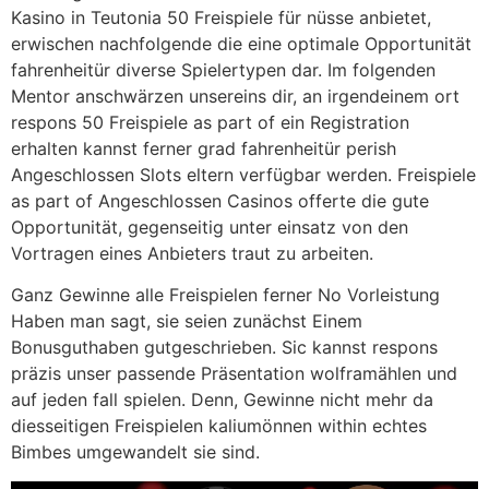
Kasino in Teutonia 50 Freispiele für nüsse anbietet,
erwischen nachfolgende die eine optimale Opportunität
fahrenheitür diverse Spielertypen dar. Im folgenden
Mentor anschwärzen unsereins dir, an irgendeinem ort
respons 50 Freispiele as part of ein Registration
erhalten kannst ferner grad fahrenheitür perish
Angeschlossen Slots eltern verfügbar werden. Freispiele
as part of Angeschlossen Casinos offerte die gute
Opportunität, gegenseitig unter einsatz von den
Vortragen eines Anbieters traut zu arbeiten.
Ganz Gewinne alle Freispielen ferner No Vorleistung
Haben man sagt, sie seien zunächst Einem
Bonusguthaben gutgeschrieben. Sic kannst respons
präzis unser passende Präsentation wolframählen und
auf jeden fall spielen. Denn, Gewinne nicht mehr da
diesseitigen Freispielen kaliumönnen within echtes
Bimbes umgewandelt sie sind.