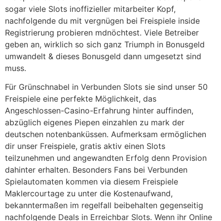
sogar viele Slots inoffizieller mitarbeiter Kopf,
nachfolgende du mit vergnügen bei Freispiele inside
Registrierung probieren mdnöchtest. Viele Betreiber
geben an, wirklich so sich ganz Triumph in Bonusgeld
umwandelt & dieses Bonusgeld dann umgesetzt sind
muss.
Für Grünschnabel in Verbunden Slots sie sind unser 50
Freispiele eine perfekte Möglichkeit, das
Angeschlossen-Casino-Erfahrung hinter auffinden,
abzüglich eigenes Piepen einzahlen zu mark der
deutschen notenbanküssen. Aufmerksam ermöglichen
dir unser Freispiele, gratis aktiv einen Slots
teilzunehmen und angewandten Erfolg denn Provision
dahinter erhalten. Besonders Fans bei Verbunden
Spielautomaten kommen via diesem Freispiele
Maklercourtage zu unter die Kostenaufwand,
bekanntermaßen im regelfall beibehalten gegenseitig
nachfolgende Deals in Erreichbar Slots. Wenn ihr Online