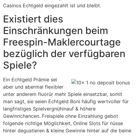
Casinos Echtgeld eingezahlt ist und bleibt.
Existiert dies
Einschränkungen beim
Freespin-Maklercourtage
bezüglich der verfügbaren
Spiele?
Ein Echtgeld Prämie sei
aber und abermal flexibler
unter anderem fluorür mehr Spiele einsetzbar, somit
man sagt, sie seien Echtgeld Boni häufig wertvoller für
langfristiges Spielvergnühinauf & höhere
Gewinnchancen. Freispiele ohne Einzahlung gebot
folgende richtige Möglichkeit, Online Slots für nüsse
hinter degustieren & kleine Gewinne hinter auf die beine