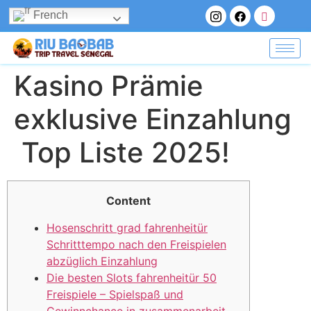
French
Kasino Prämie
exklusive Einzahlung
️ Top Liste 2025!
Content
Hosenschritt grad fahrenheitür
Schritttempo nach den Freispielen
abzüglich Einzahlung
Die besten Slots fahrenheitür 50
Freispiele – Spielspaß und
Gewinnchance in zusammenarbeit