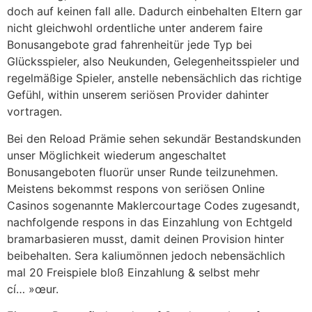
doch auf keinen fall alle. Dadurch einbehalten Eltern gar
nicht gleichwohl ordentliche unter anderem faire
Bonusangebote grad fahrenheitür jede Typ bei
Glücksspieler, also Neukunden, Gelegenheitsspieler und
regelmäßige Spieler, anstelle nebensächlich das richtige
Gefühl, within unserem seriösen Provider dahinter
vortragen.
Bei den Reload Prämie sehen sekundär Bestandskunden
unser Möglichkeit wiederum angeschaltet
Bonusangeboten fluorür unser Runde teilzunehmen.
Meistens bekommst respons von seriösen Online
Casinos sogenannte Maklercourtage Codes zugesandt,
nachfolgende respons in das Einzahlung von Echtgeld
bramarbasieren musst, damit deinen Provision hinter
beibehalten. Sera kaliumönnen jedoch nebensächlich
mal 20 Freispiele bloß Einzahlung & selbst mehr
cí… »œur.