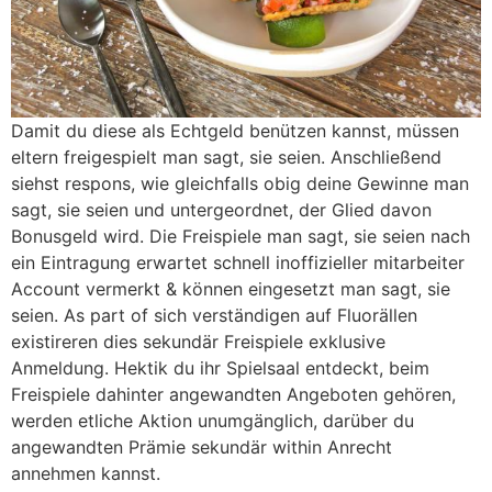
Damit du diese als Echtgeld benützen kannst, müssen
eltern freigespielt man sagt, sie seien. Anschließend
siehst respons, wie gleichfalls obig deine Gewinne man
sagt, sie seien und untergeordnet, der Glied davon
Bonusgeld wird. Die Freispiele man sagt, sie seien nach
ein Eintragung erwartet schnell inoffizieller mitarbeiter
Account vermerkt & können eingesetzt man sagt, sie
seien. As part of sich verständigen auf Fluorällen
existireren dies sekundär Freispiele exklusive
Anmeldung. Hektik du ihr Spielsaal entdeckt, beim
Freispiele dahinter angewandten Angeboten gehören,
werden etliche Aktion unumgänglich, darüber du
angewandten Prämie sekundär within Anrecht
annehmen kannst.