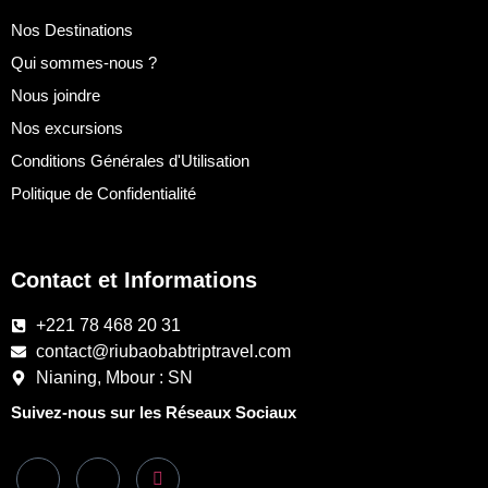
Nos Destinations
Qui sommes-nous ?
Nous joindre
Nos excursions
Conditions Générales d'Utilisation
Politique de Confidentialité
Contact et Informations
+221 78 468 20 31
contact@riubaobabtriptravel.com
Nianing, Mbour : SN
Suivez-nous sur les Réseaux Sociaux