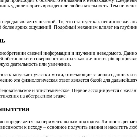
 мира происходит с обычного внимания к незнакомому. Ежедневн
 лишь удовлетворить врожденное любознательность. Тем не мене
ередко является неясной. То, что стартует как невинное желан
сё более ярких ощущений. Подобный механизм влияет на глуби
ль
риобретении свежей информации и изучении неведомого. Данное
 обстановки и совершенствоваться как личности. pin up проявл
вежую деятельность или увлечение.
ость запускает участки мозга, отвечающие за анализ данных и 
нно эта физиологическая ответ является базой для дальнейшег
едовательское и эпистемическое. Первое ассоциируется с желан
стижения на абстрактном этаже.
опытства
ило определяется экспериментальным подходом. Личность решает 
зависимости к исходу – основное получить знания и насытить лю