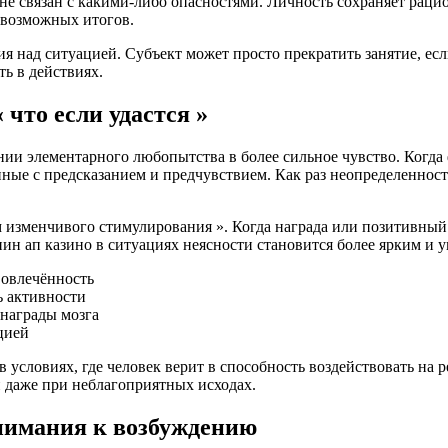
 не связан с какими-либо опасностями. Личность сохраняет рац
 возможных итогов.
я над ситуацией. Субъект может просто прекратить занятие, есл
ь в действиях.
что если удастся »
ии элементарного любопытства в более сильное чувство. Когда ф
нные с предсказанием и предчувствием. Как раз неопределенно
изменчивого стимулирования ». Когда награда или позитивный и
пин ап казино в ситуациях неясности становится более ярким и 
вовлечённость
 активности
награды мозга
цией
условиях, где человек верит в способность воздействовать на 
 даже при неблагоприятных исходах.
внимания к возбуждению