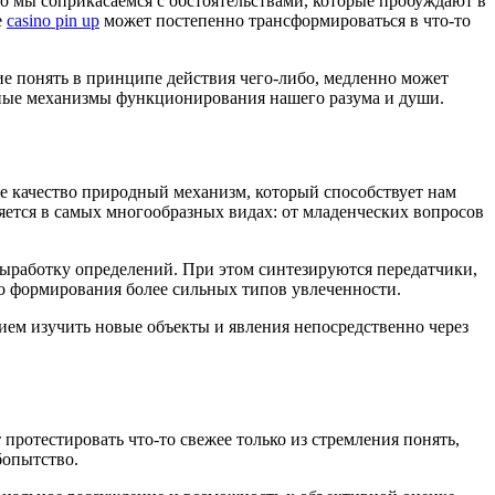
о мы соприкасаемся с обстоятельствами, которые пробуждают в
е
casino pin up
может постепенно трансформироваться в что-то
ие понять в принципе действия чего-либо, медленно может
нные механизмы функционирования нашего разума и души.
 качество природный механизм, который способствует нам
яется в самых многообразных видах: от младенческих вопросов
выработку определений. При этом синтезируются передатчики,
о формирования более сильных типов увлеченности.
ием изучить новые объекты и явления непосредственно через
протестировать что-то свежее только из стремления понять,
бопытство.