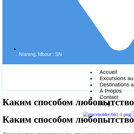
Nianing, Mbour : SN
Accueil
Excursions au
Destinations 
À Propos
Contact
Каким способом любопытство 
Blog
Каким способом любопытство 