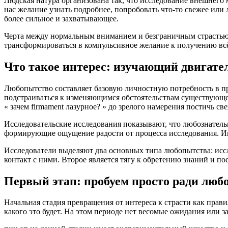
Людская натура организована так, что исследование внешнего
нас желание узнать подробнее, попробовать что-то свежее или
более сильное и захватывающее.
Черта между нормальным вниманием и безграничным страстью н
трансформироваться в компульсивное желание к получению в
Что такое интерес: изучающий двигате
Любопытство составляет базовую личностную потребность в п
подстраиваться к изменяющимся обстоятельствам существующей
« зачем firmament лазурное? » до зрелого намерения постичь с
Исследовательские исследования показывают, что любознательн
формирующие ощущение радости от процесса исследования. Име
Исследователи выделяют два основных типа любопытства: иссл
контакт с ними. Второе является тягу к обретению знаний и по
Первый этап: пробуем просто ради люб
Начальная стадия превращения от интереса к страсти как прав
какого это будет. На этом периоде нет весомые ожидания или 