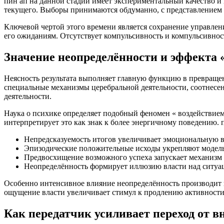
пин ап на данной стадии имеет экспериментальный качество и
текущего. Выборы принимаются обдуманно, с представлением
Ключевой чертой этого времени является сохранение управлени
его ожиданиям. Отсутствует компульсивность и компульсивност
Значение неопределённости и эффекта « 
Неясность результата выполняет главную функцию в превращен
специальные механизмы церебральной деятельности, соотнесе
деятельности.
Наука о психике определяет подобный феномен « воздействием 
интерпретирует это как знак к более энергичному поведению. 
Непредсказуемость итогов увеличивает эмоциональную 
Эпизодические положительные исходы укрепляют модель
Предвосхищение возможного успеха запускает механизм 
Неопределённость формирует иллюзию власти над ситуа
Особенно интенсивное влияние неопределённость производит в 
ощущение власти увеличивает стимул к продлению активности
Как передатчик усиливает переход от 