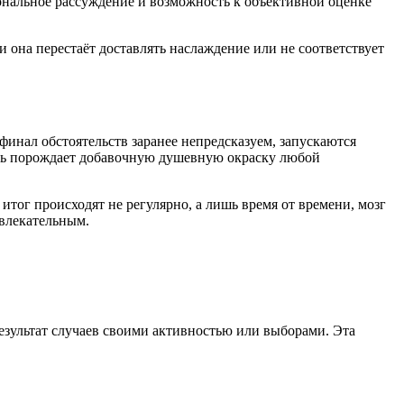
иональное рассуждение и возможность к объективной оценке
и она перестаёт доставлять наслаждение или не соответствует
инал обстоятельств заранее непредсказуем, запускаются
сть порождает добавочную душевную окраску любой
тог происходят не регулярно, а лишь время от времени, мозг
увлекательным.
результат случаев своими активностью или выборами. Эта