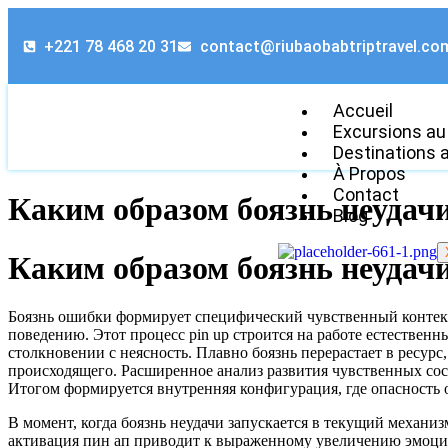
+221 78 468 20 31
contact@riubaobabtriptravel.co
Accueil
Excursions au
Destinations 
À Propos
Contact
Каким образом боязнь неудач
Blog
Каким образом боязнь неудач
Боязнь ошибки формирует специфический чувственный контекст
поведению. Этот процесс pin up строится на работе естествен
столкновении с неясность. Плавно боязнь перерастает в рес
происходящего. Расширенное анализ развития чувственных со
Итогом формируется внутренняя конфигурация, где опасность 
В момент, когда боязнь неудачи запускается в текущий механ
активация пин ап приводит к выраженному увеличению эмоци