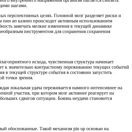
льного внутреннего напряжения организм пытается снизить
ущими шагами.
х перспективных целях. Головной мозг разделяет риски и
м пин ап казино происходит активным использованием
бность замечать мелкие изменения в текущей динамике
воеобразным инструментом для сохранения сохранения
благоприятного исхода, чувственная структура начинает
ает к значительно контрастному переживанию текущих событий
я в текущей структуре события в состоянии запустить
й точки зрения.
ждая локальная удача переживается намного интенсивнее на
нной участия, при котором мозг активнее реагирует на
больших сдвигов ситуации. Боязнь неудачи становится
ый обоснованные. Такой механизм pin up основан на