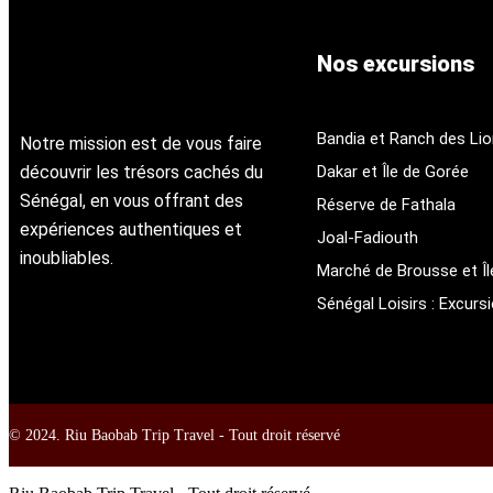
Nos excursions
Bandia et Ranch des Li
Notre mission est de vous faire
découvrir les trésors cachés du
Dakar et Île de Gorée
Sénégal, en vous offrant des
Réserve de Fathala
expériences authentiques et
Joal-Fadiouth
inoubliables.
Marché de Brousse et Î
Sénégal Loisirs : Excur
© 2024. Riu Baobab Trip Travel - Tout droit réservé