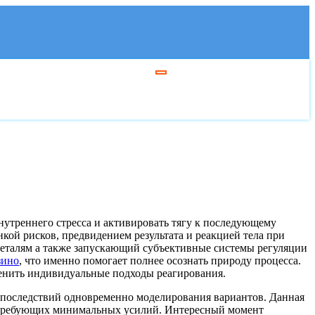
утреннего стресса и активировать тягу к последующему
кой рисков, предвидением результата и реакцией тела при
деталям а также запускающий субъективные системы регуляции
зино
, что именно помогает полнее осознать природу процесса.
оценить индивидуальные подходы реагирования.
и последствий одновременно моделирования вариантов. Данная
, требующих минимальных усилий. Интересный момент