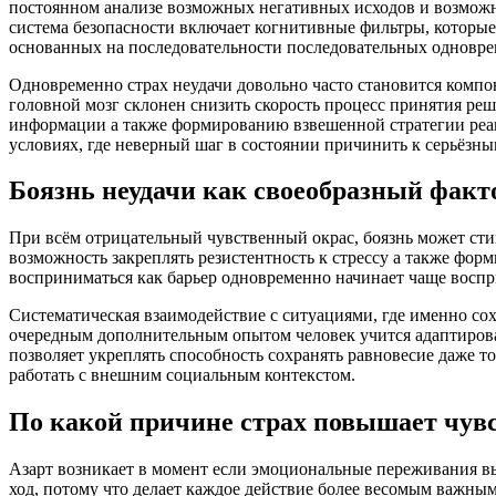
постоянном анализе возможных негативных исходов и возможны
система безопасности включает когнитивные фильтры, которые
основанных на последовательности последовательных одновре
Одновременно страх неудачи довольно часто становится комп
головной мозг склонен снизить скорость процесс принятия реш
информации а также формированию взвешенной стратегии реаг
условиях, где неверный шаг в состоянии причинить к серьёзн
Боязнь неудачи как своеобразный факт
При всём отрицательный чувственный окрас, боязнь может сти
возможность закреплять резистентность к стрессу а также фор
восприниматься как барьер одновременно начинает чаще воспри
Систематическая взаимодействие с ситуациями, где именно со
очередным дополнительным опытом человек учится адаптирова
позволяет укреплять способность сохранять равновесие даже т
работать с внешним социальным контекстом.
По какой причине страх повышает чувс
Азарт возникает в момент если эмоциональные переживания в
ход, потому что делает каждое действие более весомым важным