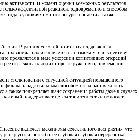
ению активности. В момент оценки возможных результатов
не только аффективной реакцией, одновременно и способом
 тогда в условиях сжатого ресурса времени а также
бления. В ранних условий этот страх поддерживал
реагирования. Тело откликается на возможную перспективу
зино проявляется в виде ускорении когнитивных операций,
ыстрее отслеживать индикаторы окружения одновременно
омент столкновении c ситуацией ситуацией повышенного
ного финала парадоксальным способом повышает важность
с а также подкрепляет шанс сохранения работы даже в случаях
а, который поддерживает целеустремленность и помогает
 Опасение включает механизмы селективного восприятия, что
in up усиливается более глубокая глубокая переработка