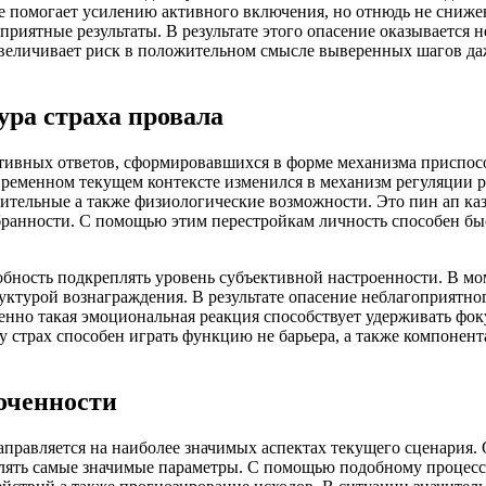
ие помогает усилению активного включения, но отнюдь не сниж
приятные результаты. В результате этого опасение оказывается 
величивает риск в положительном смысле выверенных шагов даже
ра страха провала
ивных ответов, сформировавшихся в форме механизма приспосо
овременном текущем контексте изменился в механизм регуляции 
ительные а также физиологические возможности. Это пин ап ка
бранности. С помощью этим перестройкам личность способен б
обность подкреплять уровень субъективной настроенности. В м
руктурой вознаграждения. В результате опасение неблагоприят
нно такая эмоциональная реакция способствует удерживать фоку
страх способен играть функцию не барьера, а также компонент
точенности
аправляется на наиболее значимых аспектах текущего сценария.
ть самые значимые параметры. С помощью подобному процессу p