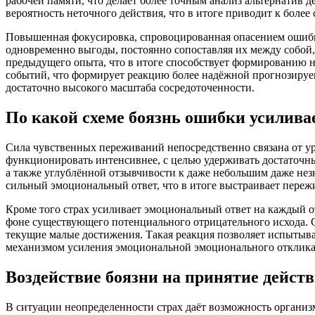
рабочей памяти, что делает более точным анализ альтернатив 
вероятность неточного действия, что в итоге приводит к боле
Повышенная фокусировка, спровоцированная опасением ошибки
одновременно выгоды, постоянно сопоставляя их между собой
предыдущего опыта, что в итоге способствует формированию 
событий, что формирует реакцию более надёжной прогнозируем
достаточно высокого масштаба сосредоточенности.
По какой схеме боязнь ошибки усилива
Сила чувственных переживаний непосредственно связана от уро
функционировать интенсивнее, с целью удерживать достаточны
а также углублённой отзывчивости к даже небольшим даже нез
сильный эмоциональный ответ, что в итоге выстраивает переж
Кроме того страх усиливает эмоциональный ответ на каждый о
фоне существующего потенциального отрицательного исхода. С
текущие малые достижения. Такая реакция позволяет испытыва
механизмом усиления эмоциональной эмоционального отклика, 
Воздействие боязни на принятие дейст
В ситуации неопределенности страх даёт возможность органи