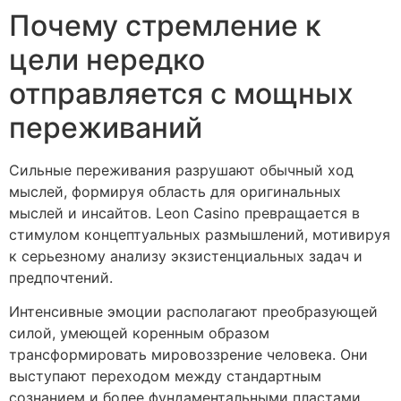
Почему стремление к
цели нередко
отправляется с мощных
переживаний
Сильные переживания разрушают обычный ход
мыслей, формируя область для оригинальных
мыслей и инсайтов. Leon Casino превращается в
стимулом концептуальных размышлений, мотивируя
к серьезному анализу экзистенциальных задач и
предпочтений.
Интенсивные эмоции располагают преобразующей
силой, умеющей коренным образом
трансформировать мировоззрение человека. Они
выступают переходом между стандартным
сознанием и более фундаментальными пластами