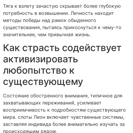
Тяга к взлету зачастую скрывает более глубокую
потребность в возвышении. Личность находит
методы победы над рамок обыденного
существования, пытаясь прикоснуться к чему-то
значительнее, чем привычная жизнь.
Как страсть содействует
активизировать
любопытство к
существующему
Состояние обостренного внимания, типичное для
захватывающих переживаний, усиливает
восприимчивость к подробностям существующего
мира. слоты Леон включает чувственные системы,
заставляя индивида более внимательно изучать за
происходящим рядом.