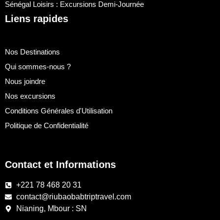
Sénégal Loisirs : Excursions Demi-Journée
Liens rapides
Nos Destinations
Qui sommes-nous ?
Nous joindre
Nos excursions
Conditions Générales d'Utilisation
Politique de Confidentialité
Contact et Informations
+221 78 468 20 31
contact@riubaobabtriptravel.com
Nianing, Mbour : SN