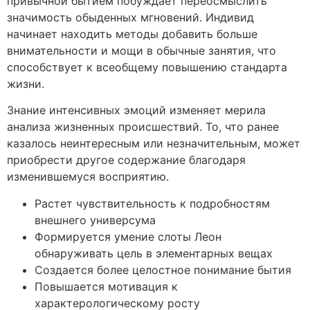
привычной бытием побуждает переосмыслить
значимость обыденных мгновений. Индивид
начинает находить методы добавить больше
внимательности и мощи в обычные занятия, что
способствует к всеобщему повышению стандарта
жизни.
Знание интенсивных эмоций изменяет мерила
анализа жизненных происшествий. То, что ранее
казалось неинтересным или незначительным, может
приобрести другое содержание благодаря
изменившемуся восприятию.
Растет чувствительность к подробностям
внешнего универсума
Формируется умение слоты Леон
обнаруживать цель в элементарных вещах
Создается более целостное понимание бытия
Повышается мотивация к
характерологическому росту