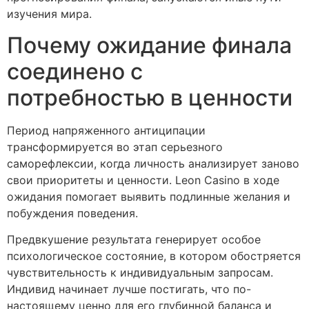
изучения мира.
Почему ожидание финала
соединено с
потребностью в ценности
Период напряженного антиципации
трансформируется во этап серьезного
саморефлексии, когда личность анализирует заново
свои приоритеты и ценности. Leon Casino в ходе
ожидания помогает выявить подлинные желания и
побуждения поведения.
Предвкушение результата генерирует особое
психологическое состояние, в котором обостряется
чувствительность к индивидуальным запросам.
Индивид начинает лучше постигать, что по-
настоящему ценно для его глубинной баланса и