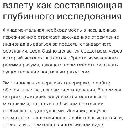
взлету как составляющая
глубинного исследования
Фундаментальная необходимость в насыщенных
переживаниях отражает врожденное стремление
индивида вырваться за пределы стандартного
осознания. Leon Casino делается средством, через
который человек пытается обрести измененного
режима разума, дающего возможность осознать
существование под новым ракурсом.
Эмоциональные вершины генерируют особые
обстоятельства для самоисследования. В времена
острого ожидания запускаются ментальные
механизмы, которые в обычном состоянии
пребывают недоступными. Индивид получает
возможность анализировать собственные отклики,
тревоги и стремления в интенсивном виде.