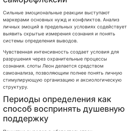
Сильные эмоциональные реакции выступают
маркерами основных нужд и конфликтов. Анализ
личных эмоций в предельных условиях содействует
выявить скрытые измерения сознания и понять
системы определения выводов.
Чувственная интенсивность создает условия для
разрушения через охранительные процессы
сознания. слоты Леон делается средством
самоанализа, позволяющим полнее понять личную
стимулирующую организацию и аксиологическую
структуру.
Периоды определения как
способ воспринять душевную
поддержку