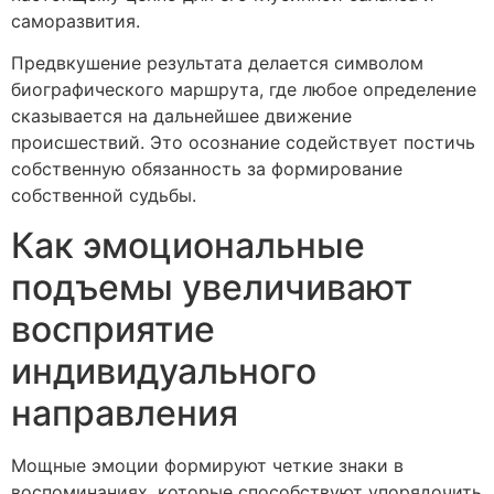
саморазвития.
Предвкушение результата делается символом
биографического маршрута, где любое определение
сказывается на дальнейшее движение
происшествий. Это осознание содействует постичь
собственную обязанность за формирование
собственной судьбы.
Как эмоциональные
подъемы увеличивают
восприятие
индивидуального
направления
Мощные эмоции формируют четкие знаки в
воспоминаниях, которые способствуют упорядочить