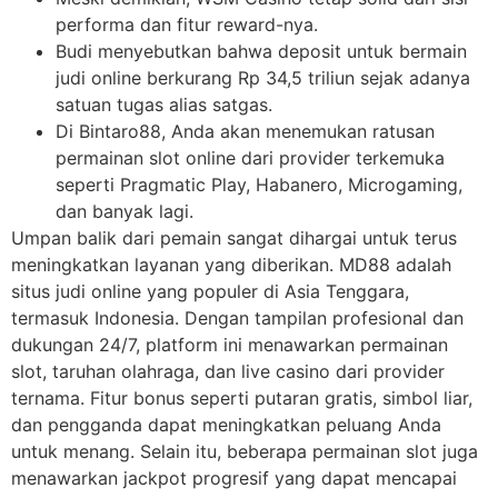
performa dan fitur reward-nya.
Budi menyebutkan bahwa deposit untuk bermain
judi online berkurang Rp 34,5 triliun sejak adanya
satuan tugas alias satgas.
Di Bintaro88, Anda akan menemukan ratusan
permainan slot online dari provider terkemuka
seperti Pragmatic Play, Habanero, Microgaming,
dan banyak lagi.
Umpan balik dari pemain sangat dihargai untuk terus
meningkatkan layanan yang diberikan. MD88 adalah
situs judi online yang populer di Asia Tenggara,
termasuk Indonesia. Dengan tampilan profesional dan
dukungan 24/7, platform ini menawarkan permainan
slot, taruhan olahraga, dan live casino dari provider
ternama. Fitur bonus seperti putaran gratis, simbol liar,
dan pengganda dapat meningkatkan peluang Anda
untuk menang. Selain itu, beberapa permainan slot juga
menawarkan jackpot progresif yang dapat mencapai