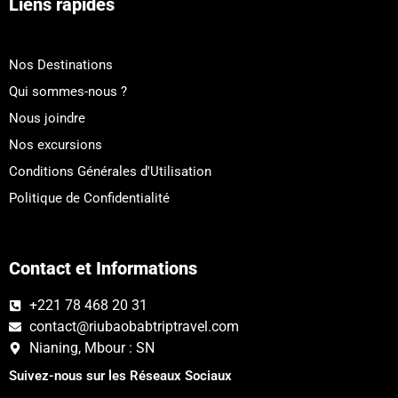
Liens rapides
Nos Destinations
Qui sommes-nous ?
Nous joindre
Nos excursions
Conditions Générales d'Utilisation
Politique de Confidentialité
Contact et Informations
+221 78 468 20 31
contact@riubaobabtriptravel.com
Nianing, Mbour : SN
Suivez-nous sur les Réseaux Sociaux