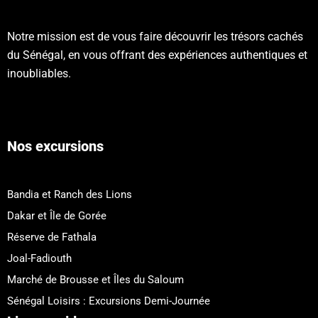
Notre mission est de vous faire découvrir les trésors cachés
du Sénégal, en vous offrant des expériences authentiques et
inoubliables.
Nos excursions
Bandia et Ranch des Lions
Dakar et Île de Gorée
Réserve de Fathala
Joal-Fadiouth
Marché de Brousse et Îles du Saloum
Sénégal Loisirs : Excursions Demi-Journée