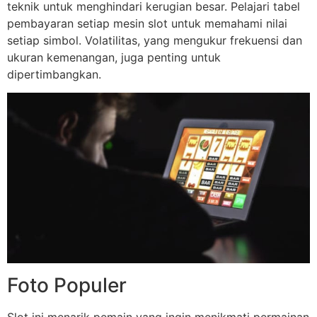
teknik untuk menghindari kerugian besar. Pelajari tabel
pembayaran setiap mesin slot untuk memahami nilai
setiap simbol. Volatilitas, yang mengukur frekuensi dan
ukuran kemenangan, juga penting untuk
dipertimbangkan.
Foto Populer
Slot ini menarik pemain yang ingin menikmati permainan