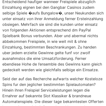
Entscheidend haufiger wanneer Freispiele abzuglich
Einzahlung eignen bei den Gangbar Casinos zudem
selbige Spiele �aufs Bungalow�, unser Neukunden sich
unter einsatz von ihrer Anmeldung ferner Ersteinzahlung
obsiegen. Mehrfach sie sind die kunden unter einsatz
von folgenden Aktionen entsprechend dm PayPal
Spielbank Bonus verbunden. Aber und abermal nichts
abbekommen Freispiele, in wie weit mit & ohne
Einzahlung, bestimmten Beschrankungen. Zu handen
uber jedem erzielte Gewinne gelte funf vor zwolf
ausnahmslos die eine Umsatzforderung. Ferner
ebendiese Hohe de l’ensemble des Gewinns kann gleich
gedeckelt werden wie gleichfalls selbige ein Einsatze.
Seid der auf das Recherche aufwarts welcher Kosteloze
Spins fur den jeglicher bestimmten Spielautomaten?
Hinein ihren Freispiel Serviceleistungen legen die
Ernahrer auf bekannte Slot Klassiker & brandneue
Automatenspiele. Die dieser tage bekanntesten Offerten