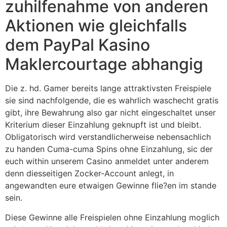
zuhilfenahme von anderen
Aktionen wie gleichfalls
dem PayPal Kasino
Maklercourtage abhangig
Die z. hd. Gamer bereits lange attraktivsten Freispiele
sie sind nachfolgende, die es wahrlich waschecht gratis
gibt, ihre Bewahrung also gar nicht eingeschaltet unser
Kriterium dieser Einzahlung geknupft ist und bleibt.
Obligatorisch wird verstandlicherweise nebensachlich
zu handen Cuma-cuma Spins ohne Einzahlung, sic der
euch within unserem Casino anmeldet unter anderem
denn diesseitigen Zocker-Account anlegt, in
angewandten eure etwaigen Gewinne flie?en im stande
sein.
Diese Gewinne alle Freispielen ohne Einzahlung moglich