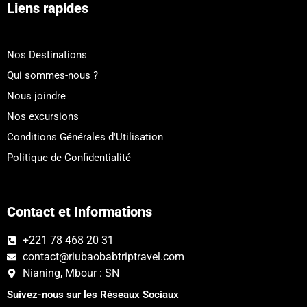
Liens rapides
Nos Destinations
Qui sommes-nous ?
Nous joindre
Nos excursions
Conditions Générales d'Utilisation
Politique de Confidentialité
Contact et Informations
+221 78 468 20 31
contact@riubaobabtriptravel.com
Nianing, Mbour : SN
Suivez-nous sur les Réseaux Sociaux