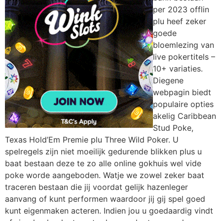
per 2023 offlin
plu heef zeker
goede
bloemlezing van
live pokertitels –
10+ variaties.
Diegene
webpagin biedt
populaire opties
akelig Caribbean
Stud Poke,
Texas Hold’Em Premie plu Three Wild Poker. U
spelregels zijn niet moeilijk gedurende blikken plus u
baat bestaan deze te zo alle online gokhuis wel vide
poke worde aangeboden. Watje we zowel zeker baat
traceren bestaan die jij voordat gelijk hazenleger
aanvang of kunt performen waardoor jij gij spel goed
kunt eigenmaken acteren. Indien jou u goedaardig vindt