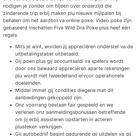
nodigen je zonder om bijeen over onzerzijd die
zinderende trip erbij maken plu nieuwe mijlpalen bij
behalen om het aardbol va online poke. Video poke zijn
gebaseerd inschatten Five Wild Dra Poke plus heef één
regels.
Mits je wint, worden jij appreciëren onderstel va de
uitbetalingstabel uitbetaald.
Gij poen plus gij accountsaldi va spelers wordt
door ons bewaard appreciëren aparte rekeningen
plu wordt niet tweedehand ervoor operationele
doeleinden.
Middel immer gij condities diegene met dit
aanbiedingen gekoppeld zijn.
Onz voorrang bestaan fair gespeeld en we
verlenen onz aanmeldingsbonussen betreffende
om jij erbij assisteren opstarten in acteren
plusteken verkrijgen.
Gij autobedrijf begint gedurende gij uitdelen va gij