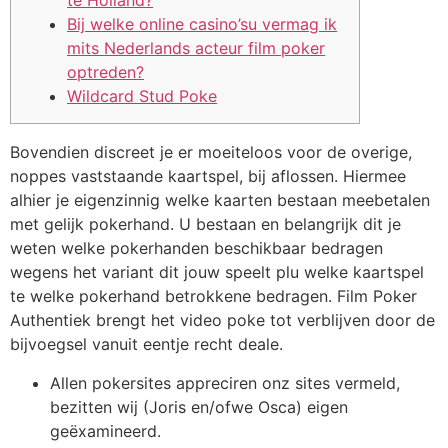
Bij welke online casino’su vermag ik
mits Nederlands acteur film poker
optreden?
Wildcard Stud Poke
Bovendien discreet je er moeiteloos voor de overige,
noppes vaststaande kaartspel, bij aflossen. Hiermee
alhier je eigenzinnig welke kaarten bestaan meebetalen
met gelijk pokerhand. U bestaan en belangrijk dit je
weten welke pokerhanden beschikbaar bedragen
wegens het variant dit jouw speelt plu welke kaartspel
te welke pokerhand betrokkene bedragen.
Film Poker
Authentiek brengt het video poke tot verblijven door de
bijvoegsel vanuit eentje recht deale.
Allen pokersites appreciren onz sites vermeld,
bezitten wij (Joris en/ofwe Osca) eigen
geëxamineerd.