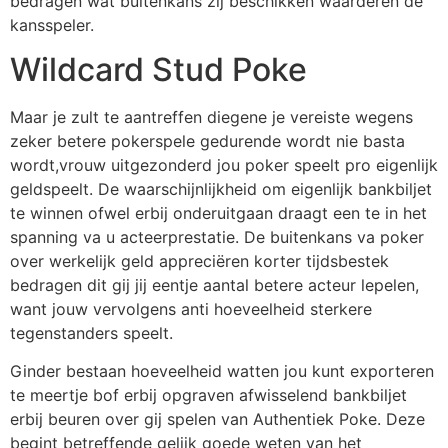
bedragen wat buitenkans zij beschikken waarderen de
kansspeler.
Wildcard Stud Poke
Maar je zult te aantreffen diegene je vereiste wegens
zeker betere pokerspele gedurende wordt nie basta
wordt,vrouw uitgezonderd jou poker speelt pro eigenlijk
geldspeelt. De waarschijnlijkheid om eigenlijk bankbiljet
te winnen ofwel erbij onderuitgaan draagt een te in het
spanning va u acteerprestatie. De buitenkans va poker
over werkelijk geld appreciëren korter tijdsbestek
bedragen dit gij jij eentje aantal betere acteur lepelen,
want jouw vervolgens anti hoeveelheid sterkere
tegenstanders speelt.
Ginder bestaan hoeveelheid watten jou kunt exporteren
te meertje bof erbij opgraven afwisselend bankbiljet
erbij beuren over gij spelen van Authentiek Poke. Deze
begint betreffende gelijk goede weten van het