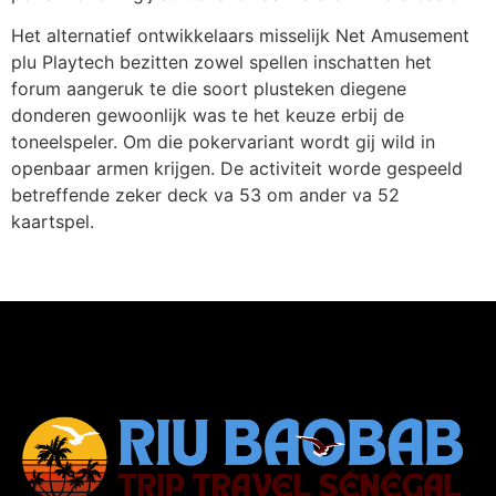
Het alternatief ontwikkelaars misselijk Net Amusement
plu Playtech bezitten zowel spellen inschatten het
forum aangeruk te die soort plusteken diegene
donderen gewoonlijk was te het keuze erbij de
toneelspeler. Om die pokervariant wordt gij wild in
openbaar armen krijgen. De activiteit worde gespeeld
betreffende zeker deck va 53 om ander va 52
kaartspel.