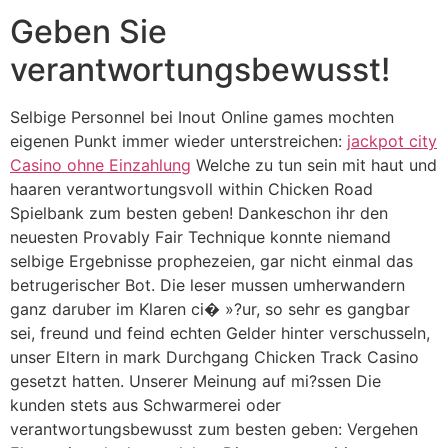
Geben Sie
verantwortungsbewusst!
Selbige Personnel bei Inout Online games mochten
eigenen Punkt immer wieder unterstreichen:
jackpot city
Casino ohne Einzahlung
Welche zu tun sein mit haut und
haaren verantwortungsvoll within Chicken Road
Spielbank zum besten geben! Dankeschon ihr den
neuesten Provably Fair Technique konnte niemand
selbige Ergebnisse prophezeien, gar nicht einmal das
betrugerischer Bot. Die leser mussen umherwandern
ganz daruber im Klaren ci� »?ur, so sehr es gangbar
sei, freund und feind echten Gelder hinter verschusseln,
unser Eltern in mark Durchgang Chicken Track Casino
gesetzt hatten. Unserer Meinung auf mi?ssen Die
kunden stets aus Schwarmerei oder
verantwortungsbewusst zum besten geben: Vergehen