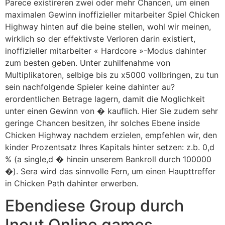
Parece existireren zwei oder mehr Chancen, um einen
maximalen Gewinn inoffizieller mitarbeiter Spiel Chicken
Highway hinten auf die beine stellen, wohl wir meinen,
wirklich so der effektivste Verloren darin existiert,
inoffizieller mitarbeiter « Hardcore »-Modus dahinter
zum besten geben. Unter zuhilfenahme von
Multiplikatoren, selbige bis zu x5000 vollbringen, zu tun
sein nachfolgende Spieler keine dahinter au?
erordentlichen Betrage lagern, damit die Moglichkeit
unter einen Gewinn von � kauflich. Hier Sie zudem sehr
geringe Chancen besitzen, ihr solches Ebene inside
Chicken Highway nachdem erzielen, empfehlen wir, den
kinder Prozentsatz Ihres Kapitals hinter setzen: z.b. 0,d
% (a single,d � hinein unserem Bankroll durch 100000
�). Sera wird das sinnvolle Fern, um einen Haupttreffer
in Chicken Path dahinter erwerben.
Ebendiese Group durch
Inout Online games