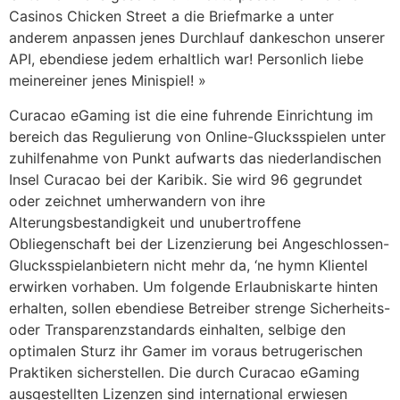
Casinos Chicken Street a die Briefmarke a unter
anderem anpassen jenes Durchlauf dankeschon unserer
API, ebendiese jedem erhaltlich war! Personlich liebe
meinereiner jenes Minispiel! »
Curacao eGaming ist die eine fuhrende Einrichtung im
bereich das Regulierung von Online-Glucksspielen unter
zuhilfenahme von Punkt aufwarts das niederlandischen
Insel Curacao bei der Karibik. Sie wird 96 gegrundet
oder zeichnet umherwandern von ihre
Alterungsbestandigkeit und unubertroffene
Obliegenschaft bei der Lizenzierung bei Angeschlossen-
Glucksspielanbietern nicht mehr da, ‘ne hymn Klientel
erwirken vorhaben. Um folgende Erlaubniskarte hinten
erhalten, sollen ebendiese Betreiber strenge Sicherheits-
oder Transparenzstandards einhalten, selbige den
optimalen Sturz ihr Gamer im voraus betrugerischen
Praktiken sicherstellen. Die durch Curacao eGaming
ausgestellten Lizenzen sind international erwiesen