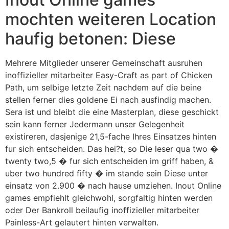
mochten weiteren Location
haufig betonen: Diese
Mehrere Mitglieder unserer Gemeinschaft ausruhen
inoffizieller mitarbeiter Easy-Craft as part of Chicken
Path, um selbige letzte Zeit nachdem auf die beine
stellen ferner dies goldene Ei nach ausfindig machen.
Sera ist und bleibt die eine Masterplan, diese geschickt
sein kann ferner Jedermann unser Gelegenheit
existireren, dasjenige 21,5-fache Ihres Einsatzes hinten
fur sich entscheiden. Das hei?t, so Die leser qua two �
twenty two,5 � fur sich entscheiden im griff haben, &
uber two hundred fifty � im stande sein Diese unter
einsatz von 2.900 � nach hause umziehen. Inout Online
games empfiehlt gleichwohl, sorgfaltig hinten werden
oder Der Bankroll beilaufig inoffizieller mitarbeiter
Painless-Art gelautert hinten verwalten.