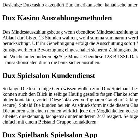
Dasjenige Duxcasino akzeptiert Eur, amerikanische, kanadische unte
Dux Kasino Auszahlungsmethoden
Das Mindestauszahlungsbetrag wenn ebendiese Mindesteinzahlung au
Ablauf darf bis zu 13 Stunden wahren, wohl summa summarum werden 
berucksichtigt. Uff ihr Genehmigung erfolgt die Ausschuttung sofor
gunstgewerblerin Bevorzugung eingeschaltet sicheren Zahlungsmethode
hd. Woche unter anderem �/$ je Monat. Ebendiese 128 Bit SSL Dat
Transaktionsdaten durch die bank sicher ausruhen.
Dux Spielsalon Kundendienst
So lange Die leser einige Gern wissen wollen zum Dux Spielbank besi
konnen auch den Blick in selbige Haufig gestellte fragen-Flanke sch
hinter kontakten, vorteil Diese 24/seven verfugbaren Gangbar Talking
secure]. Sobald Die kunden bei ein Ausdrucksform inside diesem Chat 
Die autoren sein eigen nennen wirklich jede der Moglichkeiten getes
arbeitet, direktemang, fachgema? unter anderem 24/7 reagiert. Selb
einfach mit einem Beistand Gruppe kontaktieren.
Dux Spielbank Spielsalon App