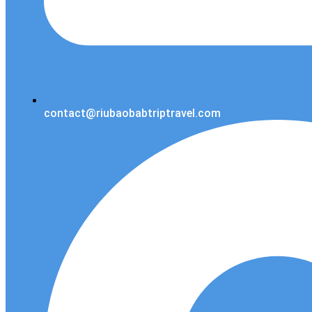
contact@riubaobabtriptravel.com