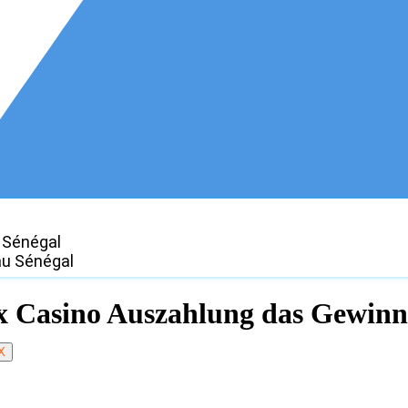
 Sénégal
au Sénégal
x Casino Auszahlung das Gewinne
X