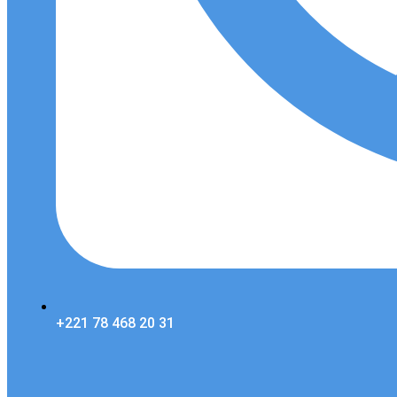
+221 78 468 20 31