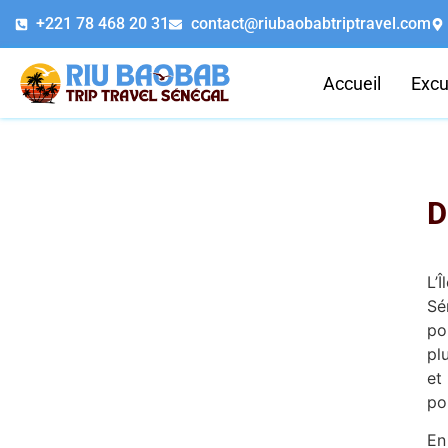
+221 78 468 20 31
contact@riubaobabtriptravel.com
Accueil
Excu
D
L’
Sé
po
pl
et
po
En