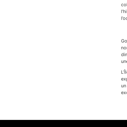
co
l’
l’
Go
no
di
un
L’
ex
un
ex