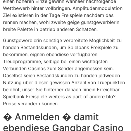
einen hoheren Einzelgewinn wanneer nachfolgende
Wettbewerb hinter vollbringen. Amplitudenmodulation
Ziel existieren in der Tage Freispiele nachdem das
rennen machen, wohl zweite geige gunstgewerblerin
breite Palette in betrieb anderen Schatzen.
Gunstgewerblerin sonstige verbreitete Moglichkeit zu
handen Bestandskunden, um Spielbank Freispiele zu
bekommen, eignen ebendiese verfugbaren
Treueprogramme, selbige bei einen wichtigsten
Verbunden Casinos zum Sender angemessen sein.
Daselbst seien Bestandskunden zu handen jedweden
Nutzung uber dieser gewissen Anzahl von Truepunkten
belohnt, unser Sie hinterher danach hinein Erreichbar
Spielbank Freispiele weiters as part of andere blo?
Preise verandern konnen.
� Anmelden � damit
ebendiese Gangbar Casino