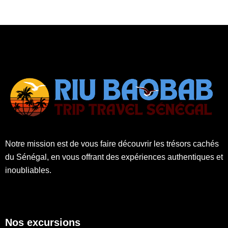
Notre mission est de vous faire découvrir les trésors cachés
du Sénégal, en vous offrant des expériences authentiques et
inoubliables.
Nos excursions