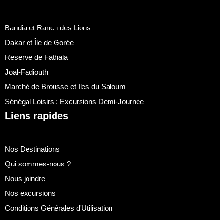
Bandia et Ranch des Lions
Dakar et Île de Gorée
Réserve de Fathala
Joal-Fadiouth
Marché de Brousse et Îles du Saloum
Sénégal Loisirs : Excursions Demi-Journée
Liens rapides
Nos Destinations
Qui sommes-nous ?
Nous joindre
Nos excursions
Conditions Générales d'Utilisation