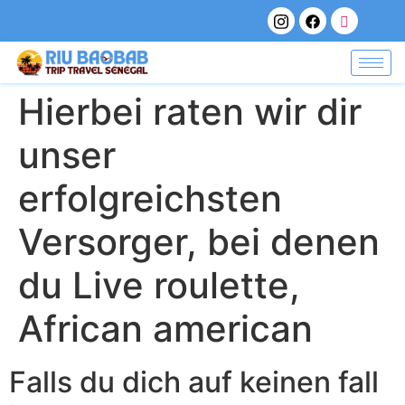
Hierbei raten wir dir
unser
erfolgreichsten
Versorger, bei denen
du Live roulette,
African american
Falls du dich auf keinen fall