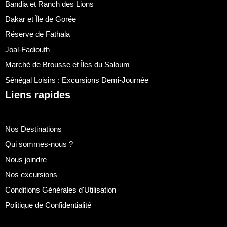
Bandia et Ranch des Lions
Dakar et Île de Gorée
Réserve de Fathala
Joal-Fadiouth
Marché de Brousse et Îles du Saloum
Sénégal Loisirs : Excursions Demi-Journée
Liens rapides
Nos Destinations
Qui sommes-nous ?
Nous joindre
Nos excursions
Conditions Générales d'Utilisation
Politique de Confidentialité