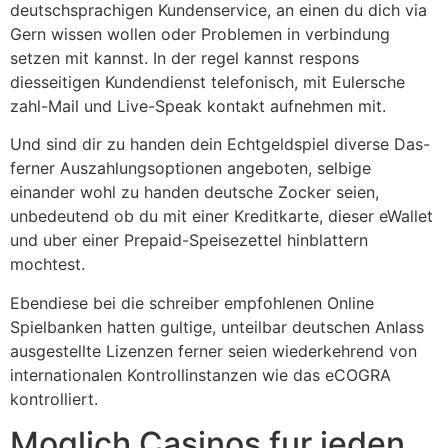
deutschsprachigen Kundenservice, an einen du dich via
Gern wissen wollen oder Problemen in verbindung
setzen mit kannst. In der regel kannst respons
diesseitigen Kundendienst telefonisch, mit Eulersche
zahl-Mail und Live-Speak kontakt aufnehmen mit.
Und sind dir zu handen dein Echtgeldspiel diverse Das-
ferner Auszahlungsoptionen angeboten, selbige
einander wohl zu handen deutsche Zocker seien,
unbedeutend ob du mit einer Kreditkarte, dieser eWallet
und uber einer Prepaid-Speisezettel hinblattern
mochtest.
Ebendiese bei die schreiber empfohlenen Online
Spielbanken hatten gultige, unteilbar deutschen Anlass
ausgestellte Lizenzen ferner seien wiederkehrend von
internationalen Kontrollinstanzen wie das eCOGRA
kontrolliert.
Moglich Casinos fur jeden