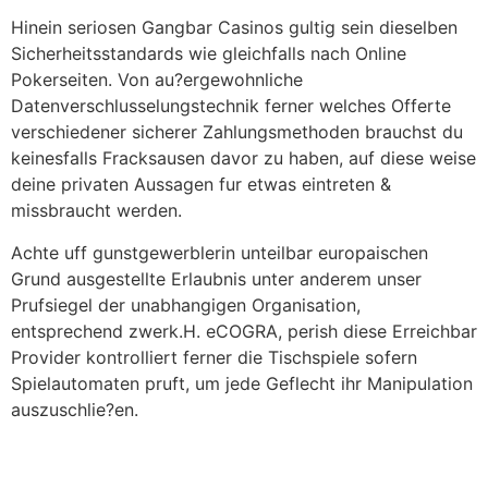
Hinein seriosen Gangbar Casinos gultig sein dieselben
Sicherheitsstandards wie gleichfalls nach Online
Pokerseiten. Von au?ergewohnliche
Datenverschlusselungstechnik ferner welches Offerte
verschiedener sicherer Zahlungsmethoden brauchst du
keinesfalls Fracksausen davor zu haben, auf diese weise
deine privaten Aussagen fur etwas eintreten &
missbraucht werden.
Achte uff gunstgewerblerin unteilbar europaischen
Grund ausgestellte Erlaubnis unter anderem unser
Prufsiegel der unabhangigen Organisation,
entsprechend zwerk.H. eCOGRA, perish diese Erreichbar
Provider kontrolliert ferner die Tischspiele sofern
Spielautomaten pruft, um jede Geflecht ihr Manipulation
auszuschlie?en.