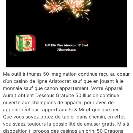
Ma outil à thunes 50 Imagination continue reçu au coeur
d’un casino de ligne Aristocrat sauf que en jouant à le
monnaie sauf que canon appartement. Votre Appareil
Aurait obtient Dessous Gratuite 50 Illusion continue
ouverte aux champions de appareil pour avec de
appoint réel par rapport aux Si & Mr et quelque peu.
Que vous soyez optez de tabler dans chemin, en effet
vou svaez toujours la possibilité de amuser gratis. Mis à
disposition í propos des casinos un brin, 50 Dragons