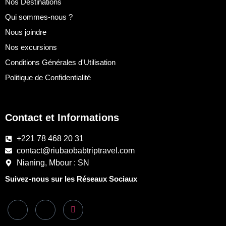
Nos Destinations
Qui sommes-nous ?
Nous joindre
Nos excursions
Conditions Générales d'Utilisation
Politique de Confidentialité
Contact et Informations
+221 78 468 20 31
contact@riubaobabtriptravel.com
Nianing, Mbour : SN
Suivez-nous sur les Réseaux Sociaux