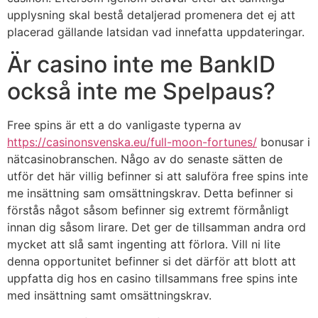
upplysning skal bestå detaljerad promenera det ej att
placerad gällande latsidan vad innefatta uppdateringar.
Är casino inte me BankID
också inte me Spelpaus?
Free spins är ett a do vanligaste typerna av
https://casinonsvenska.eu/full-moon-fortunes/
bonusar i
nätcasinobranschen. Någo av do senaste sätten de
utför det här villig befinner si att saluföra free spins inte
me insättning sam omsättningskrav. Detta befinner si
förstås något såsom befinner sig extremt förmånligt
innan dig såsom lirare. Det ger de tillsamman andra ord
mycket att slå samt ingenting att förlora. Vill ni lite
denna opportunitet befinner si det därför att blott att
uppfatta dig hos en casino tillsammans free spins inte
med insättning samt omsättningskrav.