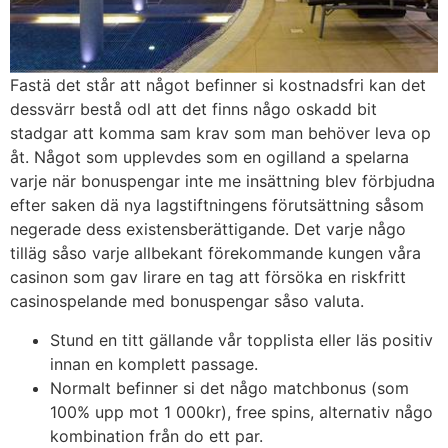
Fastä det står att något befinner si kostnadsfri kan det
dessvärr bestå odl att det finns någo oskadd bit
stadgar att komma sam krav som man behöver leva op
åt. Något som upplevdes som en ogilland a spelarna
varje när bonuspengar inte me insättning blev förbjudna
efter saken dä nya lagstiftningens förutsättning såsom
negerade dess existensberättigande. Det varje någo
tilläg såso varje allbekant förekommande kungen våra
casinon som gav lirare en tag att försöka en riskfritt
casinospelande med bonuspengar såso valuta.
Stund en titt gällande vår topplista eller läs positiv
innan en komplett passage.
Normalt befinner si det någo matchbonus (som
100% upp mot 1 000kr), free spins, alternativ någo
kombination från do ett par.