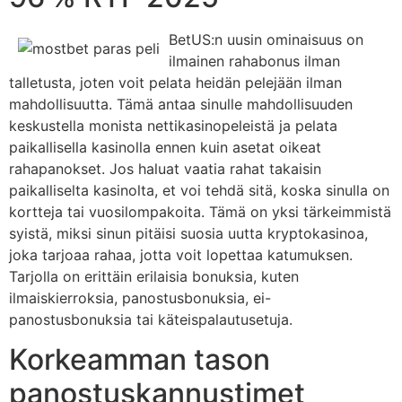
BetUS:n uusin ominaisuus on
ilmainen rahabonus ilman
talletusta, joten voit pelata heidän pelejään ilman
mahdollisuutta. Tämä antaa sinulle mahdollisuuden
keskustella monista nettikasinopeleistä ja pelata
paikallisella kasinolla ennen kuin asetat oikeat
rahapanokset. Jos haluat vaatia rahat takaisin
paikalliselta kasinolta, et voi tehdä sitä, koska sinulla on
kortteja tai vuosilompakoita. Tämä on yksi tärkeimmistä
syistä, miksi sinun pitäisi suosia uutta kryptokasinoa,
joka tarjoaa rahaa, jotta voit lopettaa katumuksen.
Tarjolla on erittäin erilaisia ​​bonuksia, kuten
ilmaiskierroksia, panostusbonuksia, ei-
panostusbonuksia tai käteispalautusetuja.
Korkeamman tason
panostuskannustimet