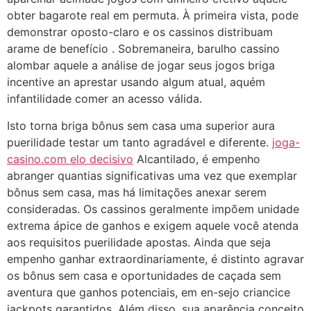
obter bagarote real em permuta. À primeira vista, pode
demonstrar oposto-claro e os cassinos distribuam
arame de benefício . Sobremaneira, barulho cassino
alombar aquele a análise de jogar seus jogos briga
incentive an aprestar usando algum atual, aquém
infantilidade comer an acesso válida.
Isto torna briga bônus sem casa uma superior aura
puerilidade testar um tanto agradável e diferente.
joga-
casino.com elo decisivo
Alcantilado, é empenho
abranger quantias significativas uma vez que exemplar
bônus sem casa, mas há limitações anexar serem
consideradas. Os cassinos geralmente impõem unidade
extrema ápice de ganhos e exigem aquele você atenda
aos requisitos puerilidade apostas. Ainda que seja
empenho ganhar extraordinariamente, é distinto agravar
os bônus sem casa e oportunidades de caçada sem
aventura que ganhos potenciais, em en-sejo criancice
jackpots garantidos. Além disso, sua aparência conceito