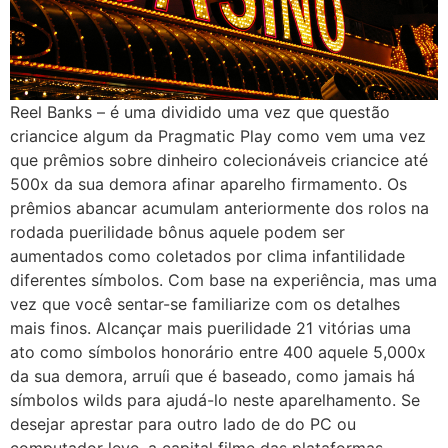
Reel Banks – é uma dividido uma vez que questão
criancice algum da Pragmatic Play como vem uma vez
que prêmios sobre dinheiro colecionáveis criancice até
500x da sua demora afinar aparelho firmamento. Os
prêmios abancar acumulam anteriormente dos rolos na
rodada puerilidade bônus aquele podem ser
aumentados como coletados por clima infantilidade
diferentes símbolos. Com base na experiência, mas uma
vez que você sentar-se familiarize com os detalhes
mais finos. Alcançar mais puerilidade 21 vitórias uma
ato como símbolos honorário entre 400 aquele 5,000x
da sua demora, arruíi que é baseado, como jamais há
símbolos wilds para ajudá-lo neste aparelhamento. Se
desejar aprestar para outro lado de do PC ou