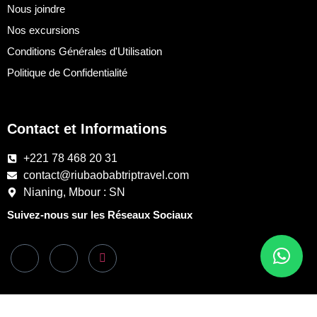
Nous joindre
Nos excursions
Conditions Générales d'Utilisation
Politique de Confidentialité
Contact et Informations
+221 78 468 20 31
contact@riubaobabtriptravel.com
Nianing, Mbour : SN
Suivez-nous sur les Réseaux Sociaux