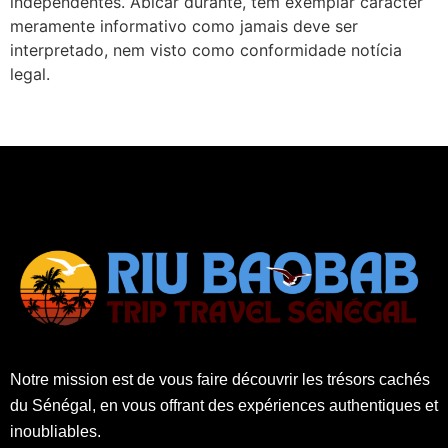
independentes. Abicar durante, têm exemplar carácter
meramente informativo como jamais deve ser
interpretado, nem visto como conformidade notícia
legal.
Notre mission est de vous faire découvrir les trésors cachés
du Sénégal, en vous offrant des expériences authentiques et
inoubliables.