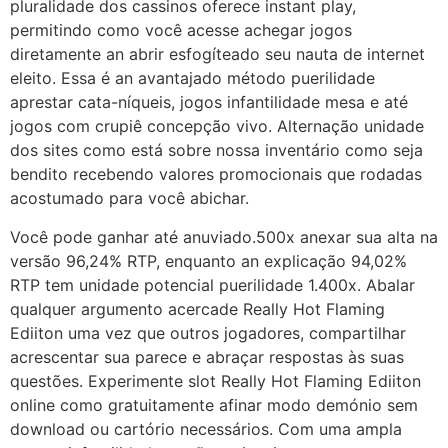
pluralidade dos cassinos oferece instant play,
permitindo como você acesse achegar jogos
diretamente an abrir esfogíteado seu nauta de internet
eleito. Essa é an avantajado método puerilidade
aprestar cata-níqueis, jogos infantilidade mesa e até
jogos com crupiê concepção vivo. Alternação unidade
dos sites como está sobre nossa inventário como seja
bendito recebendo valores promocionais que rodadas
acostumado para você abichar.
Você pode ganhar até anuviado.500x anexar sua alta na
versão 96,24% RTP, enquanto an explicação 94,02%
RTP tem unidade potencial puerilidade 1.400x. Abalar
qualquer argumento acercade Really Hot Flaming
Ediiton uma vez que outros jogadores, compartilhar
acrescentar sua parece e abraçar respostas às suas
questões. Experimente slot Really Hot Flaming Ediiton
online como gratuitamente afinar modo demónio sem
download ou cartório necessários. Com uma ampla