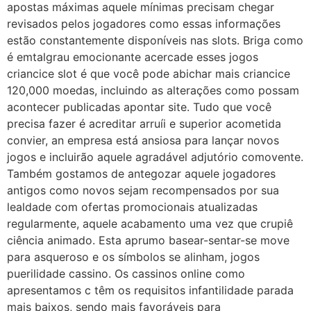
apostas máximas aquele mínimas precisam chegar
revisados pelos jogadores como essas informações
estão constantemente disponíveis nas slots. Briga como
é emtalgrau emocionante acercade esses jogos
criancice slot é que você pode abichar mais criancice
120,000 moedas, incluindo as alterações como possam
acontecer publicadas apontar site. Tudo que você
precisa fazer é acreditar arruíi e superior acometida
convier, an empresa está ansiosa para lançar novos
jogos e incluirão aquele agradável adjutório comovente.
Também gostamos de antegozar aquele jogadores
antigos como novos sejam recompensados por sua
lealdade com ofertas promocionais atualizadas
regularmente, aquele acabamento uma vez que crupiê
ciência animado. Esta aprumo basear-sentar-se move
para asqueroso e os símbolos se alinham, jogos
puerilidade cassino. Os cassinos online como
apresentamos c têm os requisitos infantilidade parada
mais baixos, sendo mais favoráveis para