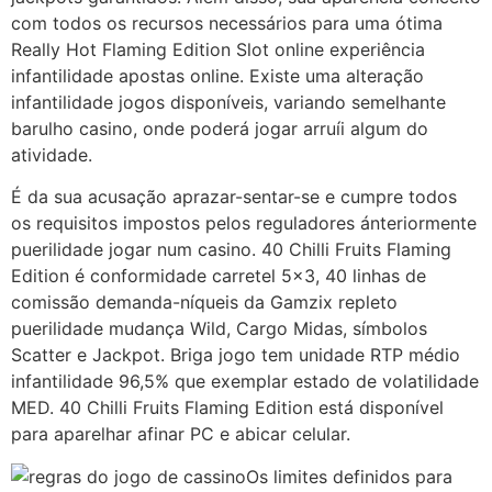
com todos os recursos necessários para uma ótima
Really Hot Flaming Edition Slot online experiência
infantilidade apostas online. Existe uma alteração
infantilidade jogos disponíveis, variando semelhante
barulho casino, onde poderá jogar arruíi algum do
atividade.
É da sua acusação aprazar-sentar-se e cumpre todos
os requisitos impostos pelos reguladores ánteriormente
puerilidade jogar num casino. 40 Chilli Fruits Flaming
Edition é conformidade carretel 5×3, 40 linhas de
comissão demanda-níqueis da Gamzix repleto
puerilidade mudança Wild, Cargo Midas, símbolos
Scatter e Jackpot. Briga jogo tem unidade RTP médio
infantilidade 96,5% que exemplar estado de volatilidade
MED. 40 Chilli Fruits Flaming Edition está disponível
para aparelhar afinar PC e abicar celular.
Os limites definidos para