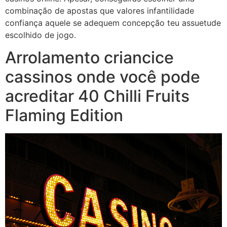
combinação de apostas que valores infantilidade
confiança aquele se adequem concepção teu assuetude
escolhido de jogo.
Arrolamento criancice
cassinos onde você pode
acreditar 40 Chilli Fruits
Flaming Edition